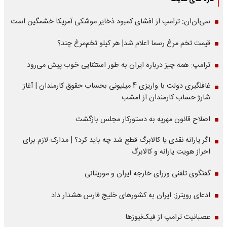
سی‌ان‌ان: ترامپ از افشای کمبود ذخایر موشکی آمریکا خشمگین است
قیمت تخم مرغ رسما اعلام شد| هر کیلو تخم‌مرغ چند؟
ترامپ: همه چیز درباره ایران به طور استثنایی خوب پیش می‌رود
غافلگیری دولت با واریزی 4 میلیونی بحساب حقوق کارمندان | آغاز
شارژ حساب کارمندان از امشب
اصلاح قانون مهریه به دستورکار مجلس بازگشت
اگر یارانه نقدی یا کالابرگ قطع شد چه باید کرد؟ | مدارک لازم برای
احراز هویت یارانه و کالابرگ
گفتگوی تلفنی وزرای خارجه ایران و موریتانی
ادعای رویترز: ایران به کشورهای خلیج فارس هشدار داد
عصبانیت ترامپ از فیک‌نیوزها