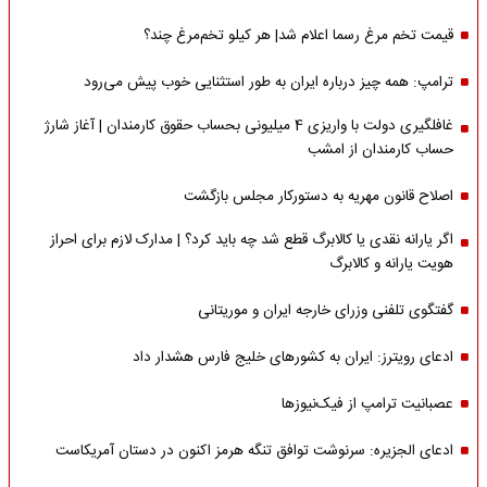
قیمت تخم مرغ رسما اعلام شد| هر کیلو تخم‌مرغ چند؟
ترامپ: همه چیز درباره ایران به طور استثنایی خوب پیش می‌رود
غافلگیری دولت با واریزی 4 میلیونی بحساب حقوق کارمندان | آغاز شارژ
حساب کارمندان از امشب
اصلاح قانون مهریه به دستورکار مجلس بازگشت
اگر یارانه نقدی یا کالابرگ قطع شد چه باید کرد؟ | مدارک لازم برای احراز
هویت یارانه و کالابرگ
گفتگوی تلفنی وزرای خارجه ایران و موریتانی
ادعای رویترز: ایران به کشورهای خلیج فارس هشدار داد
عصبانیت ترامپ از فیک‌نیوزها
ادعای الجزیره: سرنوشت توافق تنگه هرمز اکنون در دستان آمریکاست