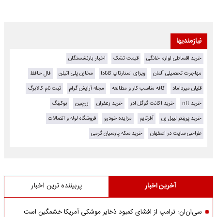
نیازمندیها
خرید اقساطی لوازم خانگی
قیمت تشک
اخبار بازنشستگان
مهاجرت تحصیلی آلمان
ویزای استارتاپ کانادا
مخازن پلی اتیلن
فال حافظ
قلیان میرداماد
کافه مناسب کار و مطالعه
مجله آرایش گرام
ثبت نام کالابرگ
خرید nft
خرید اکانت گوگل ادز
خرید زعفران
زرچین
بوکینگ
خرید پرینتر لیبل زن
آفرتایم
مزایده خودرو
فروشگاه لوله و اتصالات
طراحی سایت در اصفهان
خرید سکه پارسیان گرمی
آخرین اخبار
پربیننده ترین اخبار
سی‌ان‌ان: ترامپ از افشای کمبود ذخایر موشکی آمریکا خشمگین است