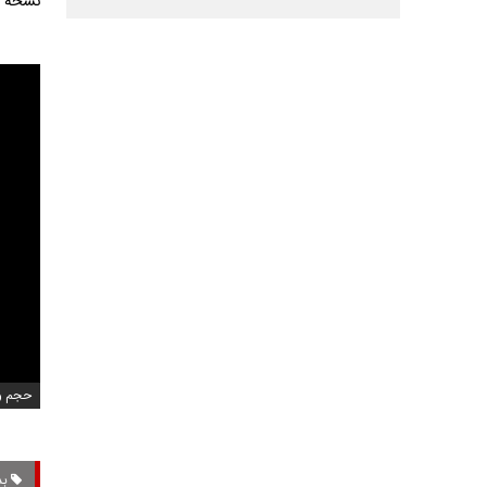
نسخه ک
حجم ویدیو
بد