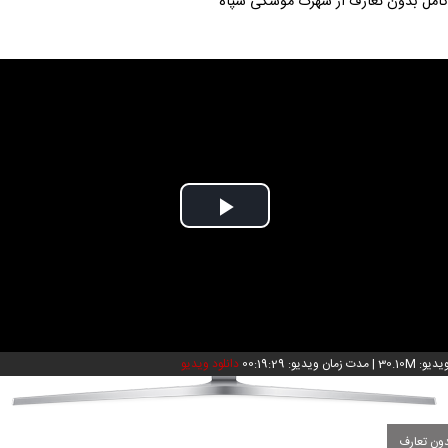
امل بدون تعارف از شهرک موشکی سپاه
Play
Video
: 30.10M
|
مدت زمان ویدیو: 00:19:29
دانلود ویدیو
ون تعارف