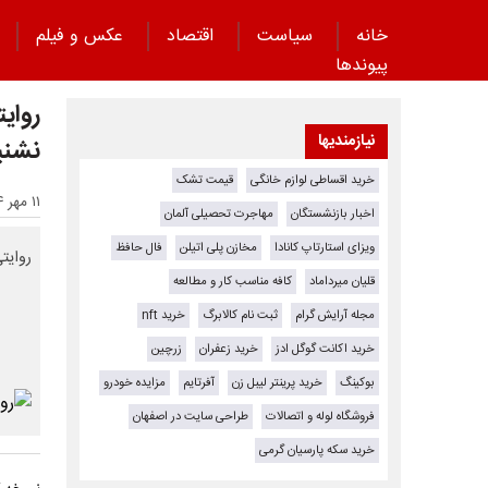
خانه
سیاست
اقتصاد
عکس و فیلم
پیوند‌ها
روایت
نیازمندیها
نشنید
خرید اقساطی لوازم خانگی
قیمت تشک
۱۱ مهر ۱۴۰۴ - ۲۲:۵۶
اخبار بازنشستگان
مهاجرت تحصیلی آلمان
ویزای استارتاپ کانادا
مخازن پلی اتیلن
فال حافظ
روایت
قلیان میرداماد
کافه مناسب کار و مطالعه
مجله آرایش گرام
ثبت نام کالابرگ
خرید nft
خرید اکانت گوگل ادز
خرید زعفران
زرچین
بوکینگ
خرید پرینتر لیبل زن
آفرتایم
مزایده خودرو
فروشگاه لوله و اتصالات
طراحی سایت در اصفهان
خرید سکه پارسیان گرمی