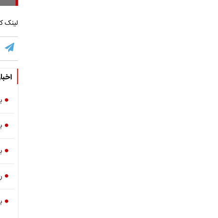
لینک کو
اخبا
ب
ب
ب
ر
ب