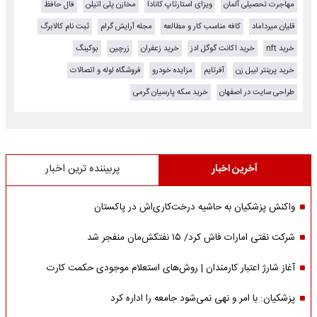
مهاجرت تحصیلی آلمان
ویزای استارتاپ کانادا
مخازن پلی اتیلن
فال حافظ
قلیان میرداماد
کافه مناسب کار و مطالعه
مجله آرایش گرام
ثبت نام کالابرگ
خرید nft
خرید اکانت گوگل ادز
خرید زعفران
زرچین
بوکینگ
خرید پرینتر لیبل زن
آفرتایم
مزایده خودرو
فروشگاه لوله و اتصالات
طراحی سایت در اصفهان
خرید سکه پارسیان گرمی
آخرین اخبار
پربیننده ترین اخبار
واکنش پزشکیان به حاشیه درخت‌کاری‌اش در پاکستان
شرکت نفتی امارات فاش کرد/ ۱۵ نفتکش‌مان منفجر شد
آغاز شارژ اعتبار کارمندان | روش‌های استعلام موجودی حکمت کارت
پزشکیان: با امر و نهی نمی‌شود جامعه را اداره کرد