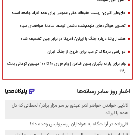
آتش افروز سوخت
حاج‌علی‌اکبری: زیست عفیفانه حقی عمومی برای همه افراد جامعه است
تصاویر هواگردهای منهدم‌شده دشمن توسط سامانۀ هوافضای سپاه
هشدار پانتا درباره جنگ با ایران/ آمریکا در برابر چین تضعیف شده
دو راهی دردناک ترامپ برای خروج از جنگ ایران
وام برای یارانه بگیران بدون ضامن | وام فوری ۱۰ تا ۱۰۰ میلیون تومانی بانک
رفاه