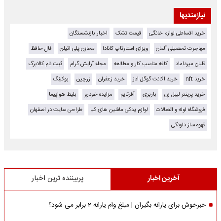
نیازمندیها
خرید اقساطی لوازم خانگی
قیمت تشک
اخبار بازنشستگان
مهاجرت تحصیلی آلمان
ویزای استارتاپ کانادا
مخازن پلی اتیلن
فال حافظ
قلیان میرداماد
کافه مناسب کار و مطالعه
مجله آرایش گرام
ثبت نام کالابرگ
خرید nft
خرید اکانت گوگل ادز
خرید زعفران
زرچین
بوکینگ
خرید پرینتر لیبل زن
باربری
آفرتایم
مزایده خودرو
بلیط هواپیما
فروشگاه لوله و اتصالات
لوازم یدکی ماشین های کیا
طراحی سایت در اصفهان
قهوه ساز دلونگی
آخرین اخبار
پربیننده ترین اخبار
خبرخوش برای یارانه بگیران | مبلغ وام یارانه 2 برابر می شود؟