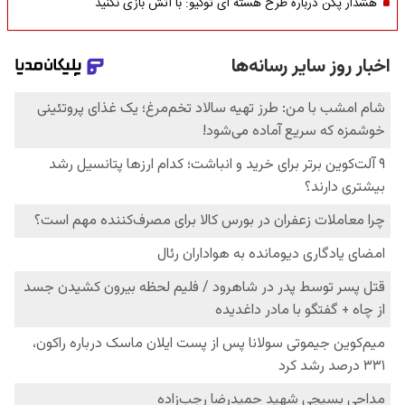
هشدار پکن درباره طرح هسته ای توکیو: با آتش بازی نکنید