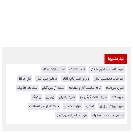
نیازمندیها
خرید اقساطی لوازم خانگی
قیمت تشک
اخبار بازنشستگان
مهاجرت تحصیلی آلمان
ویزای استارتاپ کانادا
مخازن پلی اتیلن
فال حافظ
قلیان میرداماد
کافه مناسب کار و مطالعه
مجله آرایش گرام
ثبت نام کالابرگ
خرید nft
خرید اکانت گوگل ادز
خرید زعفران
زرچین
بوکینگ
خرید پرینتر لیبل زن
آفرتایم
مزایده خودرو
فروشگاه لوله و اتصالات
طراحی سایت در اصفهان
خرید سکه پارسیان گرمی