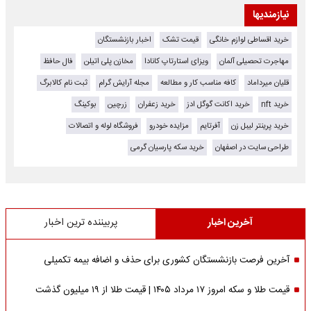
نیازمندیها
خرید اقساطی لوازم خانگی
قیمت تشک
اخبار بازنشستگان
مهاجرت تحصیلی آلمان
ویزای استارتاپ کانادا
مخازن پلی اتیلن
فال حافظ
قلیان میرداماد
کافه مناسب کار و مطالعه
مجله آرایش گرام
ثبت نام کالابرگ
خرید nft
خرید اکانت گوگل ادز
خرید زعفران
زرچین
بوکینگ
خرید پرینتر لیبل زن
آفرتایم
مزایده خودرو
فروشگاه لوله و اتصالات
طراحی سایت در اصفهان
خرید سکه پارسیان گرمی
آخرین اخبار
پربیننده ترین اخبار
آخرین فرصت بازنشستگان کشوری برای حذف و اضافه بیمه تکمیلی
قیمت طلا و سکه امروز ۱۷ مرداد ۱۴۰۵ | قیمت طلا از ۱۹ میلیون گذشت