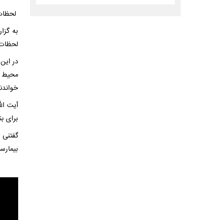
لحظات 
به گزا
لحظات 
در این 
محیط ب
خواندند
آیت ال
برای بن
بیمارس