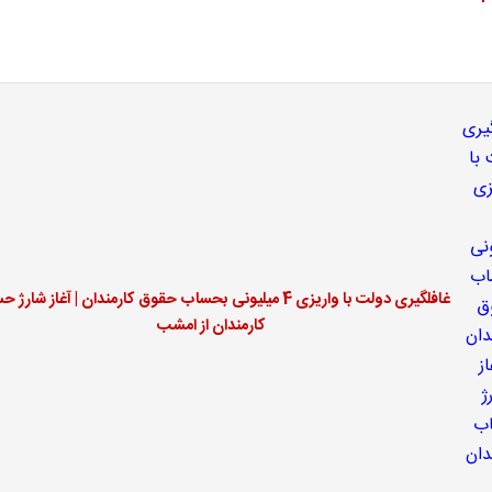
غافلگیری دولت با واریزی 4 میلیونی بحساب حقوق کارمندان | آغاز شار
کارمندان از امشب