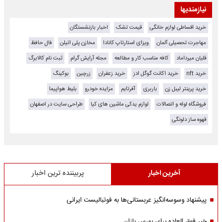
نیازمندیها
خرید اقساطی لوازم خانگی
قیمت تشک
اخبار بازنشستگان
مهاجرت تحصیلی آلمان
ویزای استارتاپ کانادا
مخازن پلی اتیلن
فال حافظ
قلیان میرداماد
کافه مناسب کار و مطالعه
مجله آرایش گرام
ثبت نام کالابرگ
خرید nft
خرید اکانت گوگل ادز
خرید زعفران
زرچین
بوکینگ
خرید پرینتر لیبل زن
باربری
آفرتایم
مزایده خودرو
بلیط هواپیما
فروشگاه لوله و اتصالات
لوازم یدکی ماشین های کیا
طراحی سایت در اصفهان
قهوه ساز دلونگی
آخرین اخبار
پربیننده ترین اخبار
پیشنهاد وسوسه‌انگیز عربستانی‌ها به فوتبالیست ایرانی
خبر فوق العاده برای بورس بازان