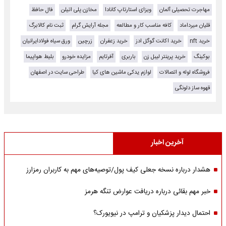
مهاجرت تحصیلی آلمان
ویزای استارتاپ کانادا
مخازن پلی اتیلن
فال حافظ
قلیان میرداماد
کافه مناسب کار و مطالعه
مجله آرایش گرام
ثبت نام کالابرگ
خرید nft
خرید اکانت گوگل ادز
خرید زعفران
زرچین
ورق سیاه فولادایرانیان
بوکینگ
خرید پرینتر لیبل زن
باربری
آفرتایم
مزایده خودرو
بلیط هواپیما
فروشگاه لوله و اتصالات
لوازم یدکی ماشین های کیا
طراحی سایت در اصفهان
قهوه ساز دلونگی
آخرین اخبار
هشدار درباره نسخه جعلی کیف پول/توصیه‌های مهم به کاربران رمزارز
خبر مهم بقائی درباره دریافت عوارض تنگه هرمز
احتمال دیدار پزشکیان و ترامپ در نیویورک؟