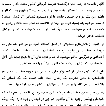
اظهار داشت: به رسم ادب درگذشت هنرمند فوتبالی کشور سعید راد را تسلیت
عرض می‌کنم. او از دوستان بنده بود و امیدوارم روحش قرین رحمت الهی
باشد. من یک دوره‌ای چندین جلسه با او و مسعود کیمیایی (کارگردان سینما)
داشتم. مرحوم راد بسیار فوتبالی بود؛ او علاقمند به تمام مسابقات ورزشی به
خصوص تیم پرسپولیس بود. درگذشت او را به خانواده سینما و فوتبال
تسلیت عرض می‌کنم.
او افزود: از تلاش‌های مسئولان در فصل گذشته قدردانی می‌کنم. همانطور که
می‌دانید فوتبال ارزان‌ترین پدیده اجتماعی است. فوتبال باعث نشاط
اجتماعی و سرگرمی سالم می‌شود که تمام هزینه‌های آن با هیچ پدیده‌ای قابل
مقایسه نیست. از این بابت خوشحالم و باید آن را توسعه دهیم.
تاج تاکید کرد: خیلی از گفت‌وگو های اجتماعی در حوزه فوتبال است. هر
باشگاهی به معنی تخریب یک زندان است. باید دست تک تک کسانی که
باشگاه داری می‌کنند را بوسید. تبلور فوتبال در کشور همین لیگ برتر است.
رئیس فدراسیون فوتبال یادآور شد: این حوزه وسیع، نقدهایی هم دارد که
خودمان بیشتر از بقیه به آن واقفیم. دو چیز در فوتبال وجود دارد. یک اینکه
ابهام در فوتبال زیاد است چون از صبح تا شب در برنامه‌های تلویزیونی