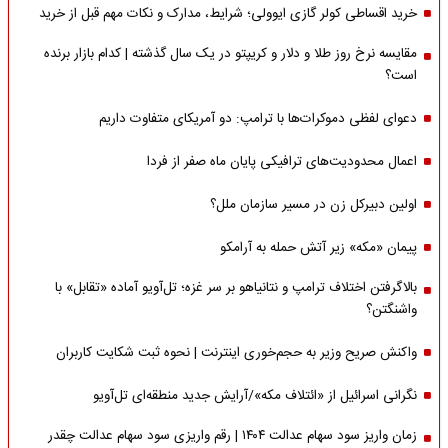
خرید اقساطی کولر گازی ایوولی؛ شرایط، مدارک و نکات مهم قبل از خرید
مقایسه نرخ روز طلا و دلار و کریپتو در یک سال گذشته | کدام بازار برنده
است؟
دعوای لفظی دموکرات‌ها با ترامپ: دو آمریکای متفاوت داریم
اعمال محدودیت‌های ترافیکی پایان ماه صفر از فردا
اولین دبیرکل زن در مسیر سازمان‌ ملل؟
پیمان «مکه» زیر آتش حمله به آرامکو
بالاگرفتن اختلاف ترامپ و نتانیاهو بر سر غزه؛ تل‌آویو آماده «تقابل» با
واشنگتن؟
واکنش صریح وزیر به حجم‌خوری اینترنت | نحوه ثبت شکایت کاربران
نگرانی اسرائیل از «ائتلاف مکه»/آرایش جدید منطقه‌ای تل‌آویو
زمان واریز سود سهام عدالت ۱۴۰۴ | رقم واریزی سود سهام عدالت چقدر