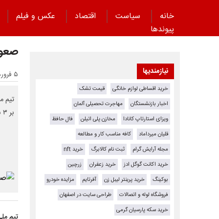
خانه
سیاست
اقتصاد
عکس و فیلم
پیوند‌ها
صعود
نیازمندیها
۵ فروردین ۱۴۰۴ - ۱۷:۳۰
خرید اقساطی لوازم خانگی
قیمت تشک
اخبار بازنشستگان
مهاجرت تحصیلی آلمان
بر ۳ به‌عنوان صدرنشین گروهش به مرحله حذفی رقابت‌های آسیایی صعود کرد.
ویزای استارتاپ کانادا
مخازن پلی اتیلن
فال حافظ
قلیان میرداماد
کافه مناسب کار و مطالعه
مجله آرایش گرام
ثبت نام کالابرگ
خرید nft
خرید اکانت گوگل ادز
خرید زعفران
زرچین
بوکینگ
خرید پرینتر لیبل زن
آفرتایم
مزایده خودرو
فروشگاه لوله و اتصالات
طراحی سایت در اصفهان
خرید سکه پارسیان گرمی