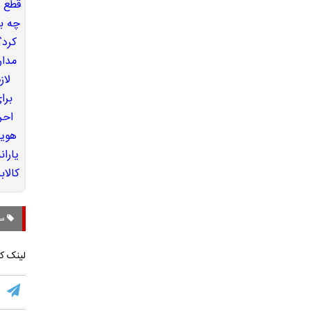
ساح
لینک کو