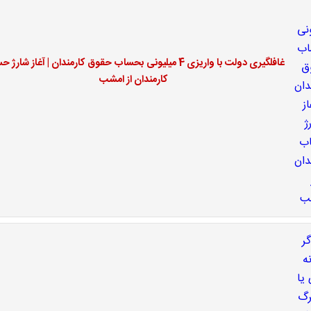
غافلگیری دولت با واریزی 4 میلیونی بحساب حقوق کارمندان | آغاز شار
کارمندان از امشب