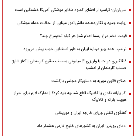
سی‌ان‌ان: ترامپ از افشای کمبود ذخایر موشکی آمریکا خشمگین است
روایت جدید و تکان‌دهنده دانش‌آموز مینابی از لحظات حمله موشکی
قیمت تخم مرغ رسما اعلام شد| هر کیلو تخم‌مرغ چند؟
ترامپ: همه چیز درباره ایران به طور استثنایی خوب پیش می‌رود
غافلگیری دولت با واریزی 4 میلیونی بحساب حقوق کارمندان | آغاز شارژ
حساب کارمندان از امشب
اصلاح قانون مهریه به دستورکار مجلس بازگشت
اگر یارانه نقدی یا کالابرگ قطع شد چه باید کرد؟ | مدارک لازم برای احراز
هویت یارانه و کالابرگ
گفتگوی تلفنی وزرای خارجه ایران و موریتانی
ادعای رویترز: ایران به کشورهای خلیج فارس هشدار داد