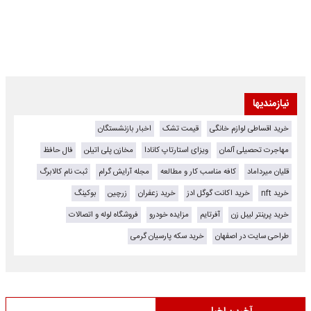
نیازمندیها
خرید اقساطی لوازم خانگی
قیمت تشک
اخبار بازنشستگان
مهاجرت تحصیلی آلمان
ویزای استارتاپ کانادا
مخازن پلی اتیلن
فال حافظ
قلیان میرداماد
کافه مناسب کار و مطالعه
مجله آرایش گرام
ثبت نام کالابرگ
خرید nft
خرید اکانت گوگل ادز
خرید زعفران
زرچین
بوکینگ
خرید پرینتر لیبل زن
آفرتایم
مزایده خودرو
فروشگاه لوله و اتصالات
طراحی سایت در اصفهان
خرید سکه پارسیان گرمی