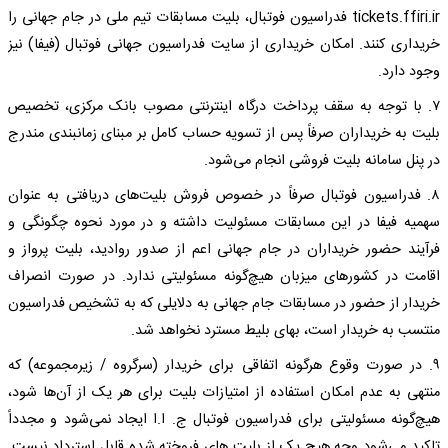
tickets.ffiri.ir فدراسیون فوتبال، بلیت مسابقات تیم ملی در جام جهانی را
خریداری کنند. امکان خریداری از سایت فدراسیون جهانی فوتبال (فیفا) نیز
وجود دارد.
۷. با توجه به سقف پرداخت درگاه اینترنتی مصوب بانک مرکزی، تخصیص
بلیت به خریداران صرفاً پس از تسویه حساب کامل بر مبنای زمانبندی مندرج
در پنل سامانه بلیت فروشی انجام می‌شود.
۸. فدراسیون فوتبال صرفاً در خصوص فروش بلیت‌های دریافتی به عنوان
سهمیه فیفا در این مسابقات مسئولیت داشته و در مورد نحوه چگونگی و
فرآیند حضور خریداران در جام جهانی اعم از صدور روادید، بلیت پرواز و
اقامت در کشورهای میزبان هیچ‌گونه مسئولیتی ندارد. در صورت انصراف
خریدار از حضور در مسابقات جام جهانی به دلایلی که به تشخیص فدراسیون
منتسب به خریدار است، بهای بلیط مسترد نخواهد شد.
۹. در صورت وقوع هرگونه اتفاقی برای خریدار (سرگروه / زیرمجموعه) که
منتهی به عدم امکان استفاده از امتیازات بلیت برای هر یک از آن‌ها شود،
هیچ‌گونه مسئولیتی برای فدراسیون فوتبال ج. ا.ا ایجاد نمی‌شود و مجدداً
تاکید می‌شود وجه هیچ یک از بلیت های فروخته شده قابل استرداد نیست.