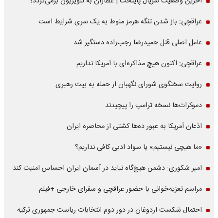
آخرین وضعیت سریال پایتخت | عطاران به تلویزیون برمی‌گردد؟
عراقچی: باز شدن تنگه هرمز منوط به یک سری شرایط است
عامل اصلی قتل حمیدرضا رجب‌زاده دستگیر شد
عراقچی: اکنون هیچ مذاکره‌ای با آمریکا نداریم
روایت سخنگوی شورای نگهبان از حمله به بیت رهبری
دموکرات‌ها نسخه ترامپ را پیچیدند
اذعان آمریکا به عبور ده‌ها کشتی از محاصره ایران
«ما هیچی نیستیم» یا سواد ادبی کافی نداریم؟
امیر شکوری: دشمن هیچ‌گاه نباید در آسمان ایران احساس امنیت کند
مراسم تعزیه‌خوانی با حضور عراقچی و سفرای خارجی +فیلم
احتمال شکست اردوغان در دور دوم انتخابات ریاست جمهوری ترکیه