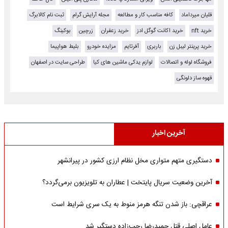
قلیان میرداماد
کافه مناسب کار و مطالعه
مجله آرایش گرام
ثبت نام کالابرگ
خرید nft
خرید اکانت گوگل ادز
خرید زعفران
زرچین
بوکینگ
خرید پرینتر لیبل زن
باربری
آفرتایم
مزایده خودرو
بلیط هواپیما
فروشگاه لوله و اتصالات
لوازم یدکی ماشین های کیا
طراحی سایت در اصفهان
قهوه ساز دلونگی
آخرین اخبار
دستگیری متهم متواری مخل نظام ارزی کشور در پیرانشهر
آخرین وضعیت سریال پایتخت | عطاران به تلویزیون برمی‌گردد؟
عراقچی: باز شدن تنگه هرمز منوط به یک سری شرایط است
عامل اصلی قتل حمیدرضا رجب‌زاده دستگیر شد