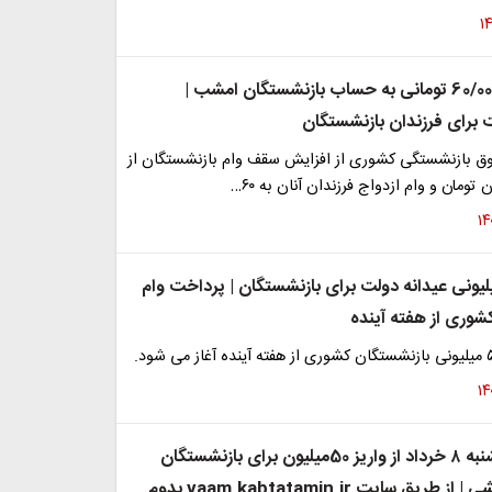
واریزی 60/000/000 تومانی به حساب بازنشستگان امشب |
ت برای فرزندان بازنشستگان
ق بازنشستگی کشوری از افزایش سقف وام بازنشستگان از
یزی 50 میلیونی عیدانه دولت برای بازنشستگان | پرداخت وام
شوری از هفته آینده
خبر داغ پنجشنبه ۸ خرداد از واریز 50میلیون برای بازنشستگان
برنده قرعه کشی | از طریق سایت vaam.kabtatamin.ir بدوم