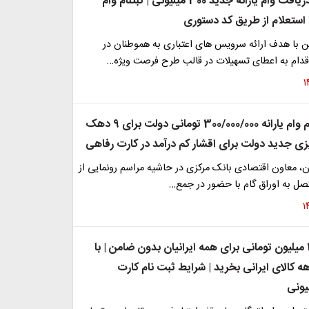
فرصت ویژه دریافت وام یارانه جدید 300 میلیونی | ثبتنام وام
ا استعلام از طریق کد دستوری
ین با هدف ارائه سرویس های اعتباری به هموطنان در
قدام به اعطای تسهیلات در قالب طرح فرصت ویژه…
شروع ثبت نام وام یارانه 300/000/000 تومانی دولت برای 9 دهک
یزی جدید دولت برای اقشار کم درآمد در کارت رفاهی
، معاون اقتصادی بانک مرکزی در حاشیه مراسم رونمایی از
صل به اوراق گام با حضور در جمع…
وام یارانه ۳۰۰ میلیون تومانی برای همه ایرانیان بدون ضامن | با
ط 24 ماهه کالای ایرانی بخرید | شرایط ثبت نام کارت