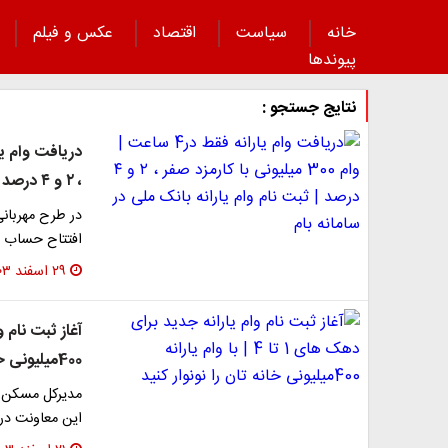
خانه
سیاست
اقتصاد
عکس و فیلم
پیوند‌ها
نتایج جستجو :
، ۲ و ۴ درصد | ثبت نام وام یارانه بانک ملی در سامانه بام
در طرح مهربانی
افتتاح حساب «مهربانی م
۲۹ اسفند ۱۴۰۳
400میلیونی خانه تان را نونوار کنید
مدیرکل مسکن و 
این معاونت در 