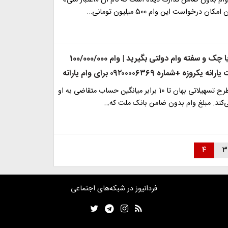
ام بدون ضامن تدارک دیده است که نام آن «اعتبار ملی»
 درخواست این وام 500 میلیون تومانی…
بدون ضامن یا چک و سفته وام دولتی بگیرید | وام 100/000/000
کروزه +شماره ۰۹۲۰۰۰۰۶۳۶۹ برای وام یارانه
بانک ملت در طرح تسهیلاتی بهان تا 10 برابر میانگین حساب متقاضی به او
‌کند. مبلغ وام بدون ضامن بانک ملت که…
۴
۳
فردانیوز در شبکه‌های اجتماعی