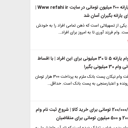
ثبت نام وام یارانه ۲۰۰ میلیون تومانی در سایت Www refahi ir |
ی یارانه بگیران آسان شد
 یکی از تسهیلاتی است که ذهن تمامی افراد را به خودش
. وام فرزند آوری تا به امروز برای افراد…
آغاز ثبت نام وام یارانه 5 تا 30 میلیونی برای این افراد | با اقساط
متقاضیان دریافت وام نیکان پست بانک ملزم به پرداخت 300 هزار تومان
ونده و اعتبارسنجی به پست بانک است. حداقل…
وام یارانه 200/000/000 تومانی برای خرید کالا | شروع ثبت نام وام