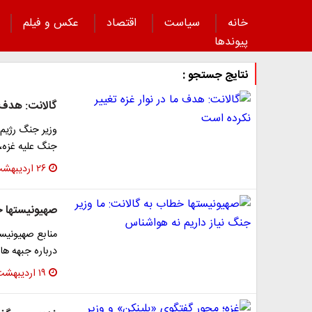
خانه
سیاست
اقتصاد
عکس و فیلم
پیوند‌ها
نتایج جستجو :
گالانت: هدف م
وزیر جنگ رژیم
جنگ علیه غزه، 
۲۶ اردیبهشت ۱۴۰۳
صهیونیستها خ
منابع صهیونیس
درباره جبهه ه
۱۹ اردیبهشت ۱۴۰۳