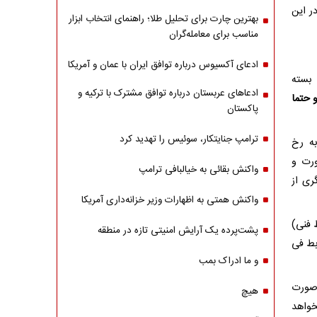
ر این
بهترین چارت برای تحلیل طلا؛ راهنمای انتخاب ابزار
مناسب برای معامله‌گران
ادعای آکسیوس درباره توافق ایران با عمان و آمریکا
 بسته
ادعاهای عربستان درباره توافق مشترک با ترکیه و
 حتما
پاکستان
ترامپ جنایتکار، سوئیس را تهدید کرد
به رخ
ورت و
واکنش بقائی به خیالبافی ترامپ
ری از
واکنش همتی به اظهارات وزیر خزانه‌داری آمریکا
 فنی)
پشت‌پرده یک آرایش امنیتی تازه در منطقه
بط فی
و ما ادراک بمب
 صورت
هیچ
خواهد