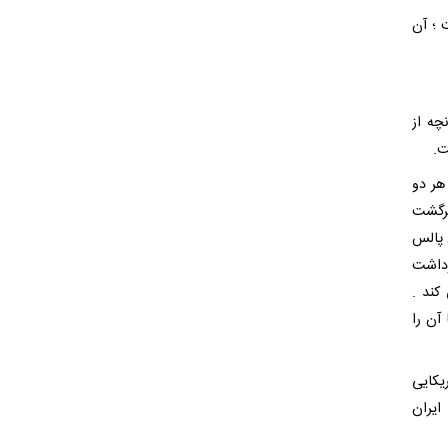
 ؛ آن
چه از
ت.
هر دو
برگشت
 پالس
رداشت
کند .
آن را
یکایی
ایران