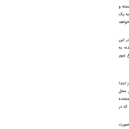
سته و
به یک
خواهد
ر این
ه؛ به
 عبور
ابتدا
ر محل
متحده
که در
 صورت