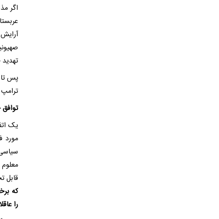
اگر مذا
عربستا
آرایش 
صهیونی
تهدید ج
پس تا 
ترامپ 
توافق 
یک اتف
مورد ف
سیاسی 
معلوم
قابل ت
که برخ
را عاقل