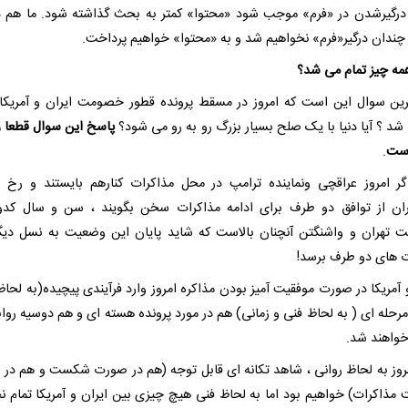
 درگیرشدن در «فرم» موجب شود «محتوا» کمتر به بحث گذاشته شود. ما هم د
 چندان درگیر«فرم» نخواهیم شد و به «محتوا» خواهیم پرداخت.
همه چیز تمام می شد؟
ین سوال این است که امروز در مسقط پرونده قطور خصومت ایران و آمریکا
شد ؟ آیا دنیا با یک صلح بسیار بزرگ رو به رو می شود؟
پاسخ این سوال قطعا و
است
.
ر امروز عراقچی ونماینده ترامپ در محل مذاکرات کنارهم بایستند و رخ 
ران از توافق دو طرف برای ادامه مذاکرات سخن بگویند ، سن و سال کد
تهران و واشنگتن آنچنان بالاست که شاید پایان این وضعیت به نسل دیگ
ت های دو طرف برسد!
 آمریکا در صورت موفقیت آمیز بودن مذاکره امروز وارد فرآیندی پیچیده(به لحاظ
مرحله ای ( به لحاظ فنی و زمانی) هم در مورد پرونده هسته ای و هم دوسیه روا
خواهند شد.
وز به لحاظ روانی ، شاهد تکانه ای قابل توجه (هم در صورت شکست و هم در
 مذاکرات) خواهیم بود اما به لحاظ فنی هیچ چیزی بین ایران و آمریکا تمام ن