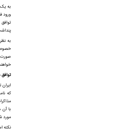
به یک 
ورود ف
توافق 
پنداشت
به نظر
خصوص ت
صورت ش
خواهند 
توافق 
ایران 
که نام
مذاکرا
با آن 
مورد ش
نکته ا