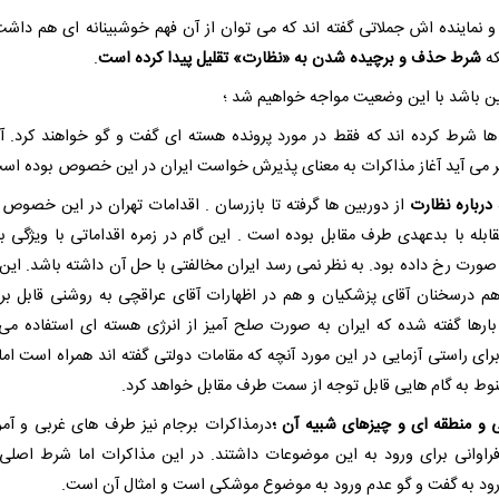
و نماینده اش جملاتی گفته اند که می توان از آن فهم خوشبینانه ای هم داشت
که
شرط حذف و برچیده شدن به «نظارت» تقلیل پیدا کرده است
.
ین باشد با این وضعیت مواجه خواهیم شد ؛
 ها شرط کرده اند که فقط در مورد پرونده هسته ای گفت و گو خواهند کرد. آن
بر می آید آغاز مذاکرات به معنای پذیرش خواست ایران در این خصوص بوده اس
درباره نظارت
از دوربین ها گرفته تا بازرسان . اقدامات تهران در این خصوص 
قابله با بدعهدی طرف مقابل بوده است . این گام در زمره اقداماتی با ویژگی 
صورت رخ داده بود. به نظر نمی رسد ایران مخالفتی با حل آن داشته باشد. این
م درسخنان آقای پزشکیان و هم در اظهارات آقای عراقچی به روشنی قابل ب
ارها گفته شده که ایران به صورت صلح آمیز از انرژی هسته ای استفاده می 
رای راستی آزمایی در این مورد آنچه که مقامات دولتی گفته اند همراه است اما 
نوط به گام هایی قابل توجه از سمت طرف مقابل خواهد کرد.
و منطقه ای و چیزهای شبیه آن ؛
درمذاکرات برجام نیز طرف های غربی و آمر
فراوانی برای ورود به این موضوعات داشتند. در این مذاکرات اما شرط اصلی 
رود به گفت و گو عدم ورود به موضوع موشکی است و امثال آن است.