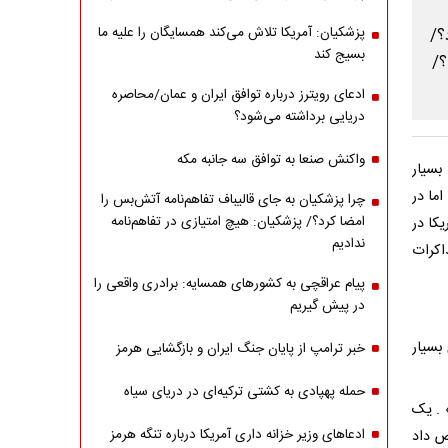
پزشکیان: آمریکا تلاش می‌کند همسایگان را علیه ما
بسیج کند
ادعای رویترز درباره توافق ایران و عمان/محاصره
دریایی برداشته می‌شود؟
واکنش صنعا به توافق سه جانبه مکه
بسیار
ما در
چرا پزشکیان به جای قالیباف تفاهم‌نامه آتش‌بس را
امضا کرد؟/ پزشکیان: هیچ امتیازی در تفاهم‌نامه
کا در
ندادیم
اکرات
پیام عراقچی به کشورهای همسایه: برادری واقعی را
در پیش گیریم
بسیار
خبر ترامپ از پایان جنگ ایران و بازگشایی هرمز
حمله پهپادی به کشتی ترکیه‌ای در دریای سیاه
 . یک
ادعاهای وزیر خزانه داری آمریکا درباره تنگه هرمز
ص داد