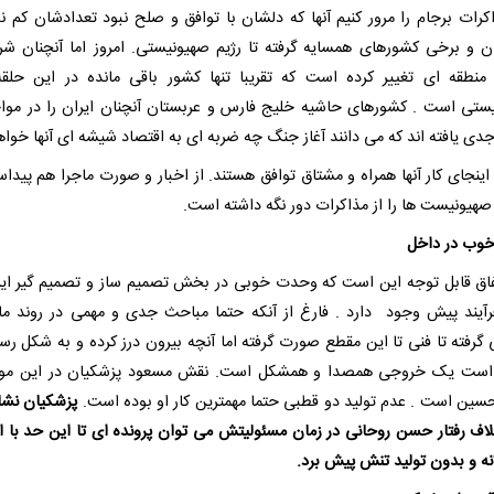
کرات برجام را مرور کنیم آنها که دلشان با توافق و صلح نبود تعدادشان کم نبو
ن و برخی کشورهای همسایه گرفته تا رژیم صهیونیستی. امروز اما آنچنان شر
منطقه ای تغییر کرده است که تقریبا تنها کشور باقی مانده در این حلقه
ستی است . کشورهای حاشیه خلیج فارس و عربستان آنچنان ایران را در مواج
دی یافته اند که می دانند آغاز جنگ چه ضربه ای به اقتصاد شیشه ای آنها خواه
اینجای کار آنها همراه و مشتاق توافق هستند. از اخبار و صورت ماجرا هم پیدا
صهیونیست ها را از مذاکرات دور نگه داشته است.
خوب در داخل
اق قابل توجه این است که وحدت خوبی در بخش تصمیم ساز و تصمیم گیر ایر
رآیند پیش وجود دارد . فارغ از آنکه حتما مباحث جدی و مهمی در روند ماج
گرفته تا فنی تا این مقطع صورت گرفته اما آنچه بیرون درز کرده و به شکل رسا
 است یک خروجی همصدا و همشکل است. نقش مسعود پزشکیان در این مور
حسین است . عدم تولید دو قطبی حتما مهمترین کار او بوده است.
پزشکیان نشا
لاف رفتار حسن روحانی در زمان مسئولیتش می توان پرونده ای تا این حد با 
انه و بدون تولید تنش پیش برد.