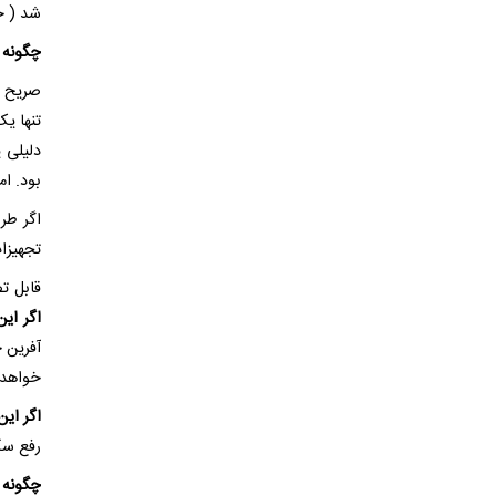
شد ( ح
چگونه 
صریح ب
تنها ی
دلیلی 
بود. ام
اگر طرف
تجهیزات
قابل ت
اگر ای
آفرین 
خواهد ب
اگر این
رفع سک
چگونه 