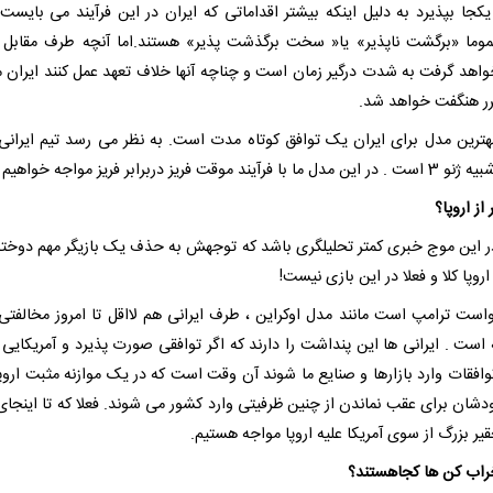
یکجا بپذیرد به دلیل اینکه بیشتر اقداماتی که ایران در این فرآیند می بایست 
وما «برگشت ناپذیر» یا« سخت برگذشت پذیر» هستند.اما آنچه طرف مقابل 
واهد گرفت به شدت درگیر زمان است و چناچه آنها خلاف تعهد عمل کنند ایران 
 هنگفت خواهد شد.
رین مدل برای ایران یک توافق کوتاه مدت است. به نظر می رسد تیم ایرانی 
ا فرآیند موقت فریز دربرابر فریز مواجه خواهیم شد.
از اروپا؟
ر این موج خبری کمتر تحلیلگری باشد که توجهش به حذف یک بازیگر مهم دوخت
اروپا کلا و فعلا در این بازی نیست!
است ترامپ است مانند مدل اوکراین ، طرف ایرانی هم لااقل تا امروز مخالفتی 
 است . ایرانی ها این پنداشت را دارند که اگر توافقی صورت پذیرد و آمریکایی 
وافقات وارد بازارها و صنایع ما شوند آن وقت است که در یک موازنه مثبت اروپا
شان برای عقب نماندن از چنین ظرفیتی وارد کشور می شوند. فعلا که تا اینجای ک
ر بزرگ از سوی آمریکا علیه اروپا مواجه هستیم.
راب کن ها کجاهستند؟