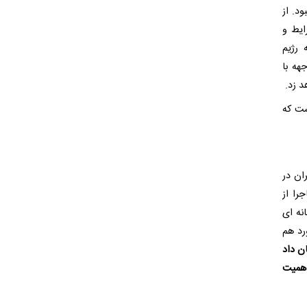
د. از
ایط و
 رژیم
هه با
د زد.
ست که
ان در
را از
نه ای
د هم
ن داد
اهمیت