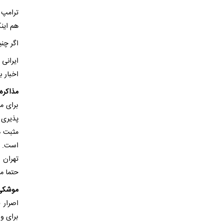
ترامپ 
هم این
اگر چن
ایرانی
اخبار 
مذاکره 
برای م
پذیری 
مثبت ه
است. ب
تهران ب
حتما م
موشکی 
اصرار 
برای و