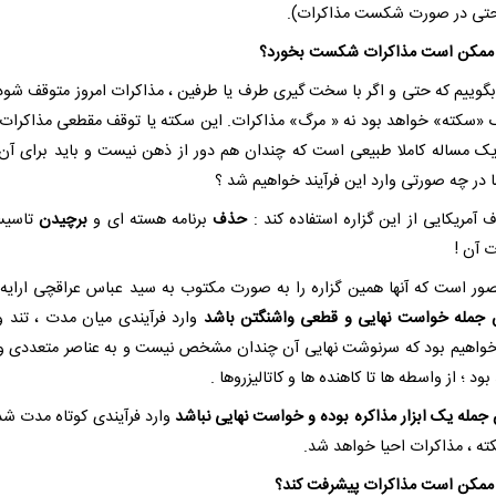
تی در صورت شکست مذاکرات).
ممکن است مذاکرات شکست بخورد؟
گوییم که حتی و اگر با سخت گیری طرف یا طرفین ، مذاکرات امروز متوقف شود 
ک «سکته» خواهد بود نه « مرگ» مذاکرات. این سکته یا توقف مقطعی مذاکرات 
یک مساله کاملا طبیعی است که چندان هم دور از ذهن نیست و باید برای آن 
ا در چه صورتی وارد این فرآیند خواهیم شد ؟
 آمریکایی از این گزاره استفاده کند :
حذف
برنامه هسته ای و
برچیدن
تاسیس
 آن !
صور است که آنها همین گزاره را به صورت مکتوب به سید عباس عراقچی ارایه 
ن جمله خواست نهایی و قطعی واشنگتن باشد
وارد فرآیندی میان مدت ، تند 
خواهیم بود که سرنوشت نهایی آن چندان مشخص نیست و به عناصر متعددی و
ود ؛ از واسطه ها تا کاهنده ها و کاتالیزروها .
 جمله یک ابزار مذاکره بوده و خواست نهایی نباشد
وارد فرآیندی کوتاه مدت شده
ته ، مذاکرات احیا خواهد شد.
ممکن است مذاکرات پیشرفت کند؟