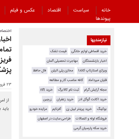
خانه
سیاست
اقتصاد
عکس و فیلم
پیوند‌ها
اختصاصی
اخبا
نیازمندیها
تمام
خرید اقساطی لوازم خانگی
قیمت تشک
فریز 
اخبار بازنشستگان
مهاجرت تحصیلی آلمان
پزشک
ویزای استارتاپ کانادا
مخازن پلی اتیلن
فال حافظ
قلیان میرداماد
کافه مناسب کار و مطالعه
۲۳ فروردین ۱۴۰۴ - ۱۱:۳۸
مجله آرایش گرام
ثبت نام کالابرگ
خرید nft
خرید اکانت گوگل ادز
خرید زعفران
زرچین
از ام
باید 
بوکینگ
خرید پرینتر لیبل زن
آفرتایم
مزایده خودرو
فروشگاه لوله و اتصالات
طراحی سایت در اصفهان
خرید سکه پارسیان گرمی