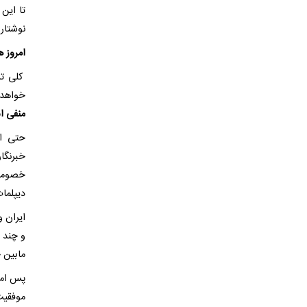
تا این
نوشتار
امروز 
کلی تر
خواهد 
منفی 
حتی اگ
خبرنگا
خصومت 
دیپلما
ایران و
و چند 
مابین 
پس امر
موفقیت