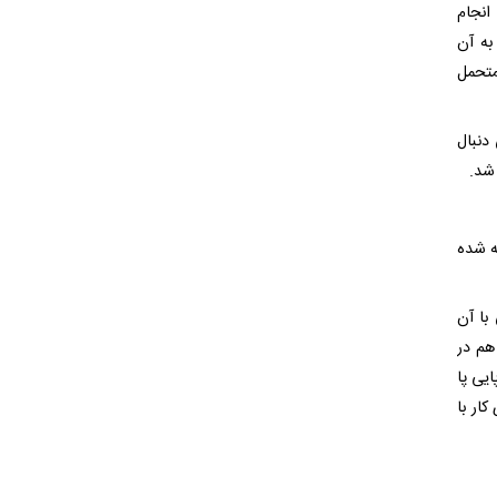
انجام
به آن
متحمل
دنبال
ه شده
با آن
هم در
یی پا
ار با