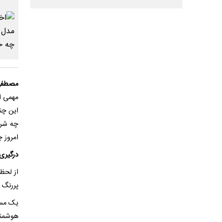
مصطفی
مهمی ا
این چند
چه شرا
امروز چ
درگیری 
از لحظ
پررنگ د
یک مسال
هوشمند