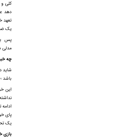
کلی و 
دهد عم
تعهد خ
یک ضرر
پس بهت
مدلی شبیه ژنو 3 است . در این مدل ما ب
چه خبر 
شاید د
باشد ؛ 
این خو
نداشته
ادامه ت
پای خود
یک تحقی
بازی خ