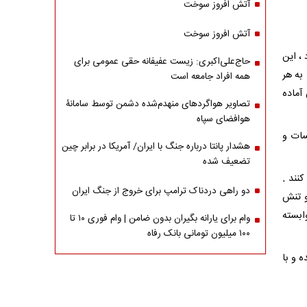
آتش افروز سوخت
آتش افروز سوخت
، این
حاج‌علی‌اکبری: زیست عفیفانه حقی عمومی برای
به هر
همه افراد جامعه است
آماده
تصاویر هواگردهای منهدم‌شده دشمن توسط سامانۀ
هوافضای سپاه
ات و
هشدار پانتا درباره جنگ با ایران/ آمریکا در برابر چین
تضعیف شده
کنند
.
دو راهی دردناک ترامپ برای خروج از جنگ ایران
و تنش
ابسته
وام برای یارانه بگیران بدون ضامن | وام فوری ۱۰ تا
۱۰۰ میلیون تومانی بانک رفاه
 و با