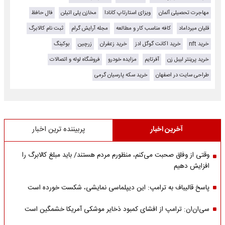
مهاجرت تحصیلی آلمان
ویزای استارتاپ کانادا
مخازن پلی اتیلن
فال حافظ
قلیان میرداماد
کافه مناسب کار و مطالعه
مجله آرایش گرام
ثبت نام کالابرگ
خرید nft
خرید اکانت گوگل ادز
خرید زعفران
زرچین
بوکینگ
خرید پرینتر لیبل زن
آفرتایم
مزایده خودرو
فروشگاه لوله و اتصالات
طراحی سایت در اصفهان
خرید سکه پارسیان گرمی
آخرین اخبار
پربیننده ترین اخبار
وقتی از وفاق صحبت می‌کنم، منظورم مردم هستند/ باید مبلغ کالابرگ را
افزایش دهیم
پاسخ قالیباف به ترامپ: این دیپلماسی نمایشی، شکست خورده است
سی‌ان‌ان: ترامپ از افشای کمبود ذخایر موشکی آمریکا خشمگین است