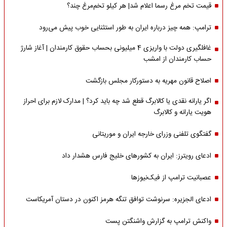
قیمت تخم مرغ رسما اعلام شد| هر کیلو تخم‌مرغ چند؟
ترامپ: همه چیز درباره ایران به طور استثنایی خوب پیش می‌رود
غافلگیری دولت با واریزی 4 میلیونی بحساب حقوق کارمندان | آغاز شارژ
حساب کارمندان از امشب
اصلاح قانون مهریه به دستورکار مجلس بازگشت
اگر یارانه نقدی یا کالابرگ قطع شد چه باید کرد؟ | مدارک لازم برای احراز
هویت یارانه و کالابرگ
گفتگوی تلفنی وزرای خارجه ایران و موریتانی
ادعای رویترز: ایران به کشورهای خلیج فارس هشدار داد
عصبانیت ترامپ از فیک‌نیوزها
ادعای الجزیره: سرنوشت توافق تنگه هرمز اکنون در دستان آمریکاست
واکنش ترامپ به گزارش واشنگتن پست