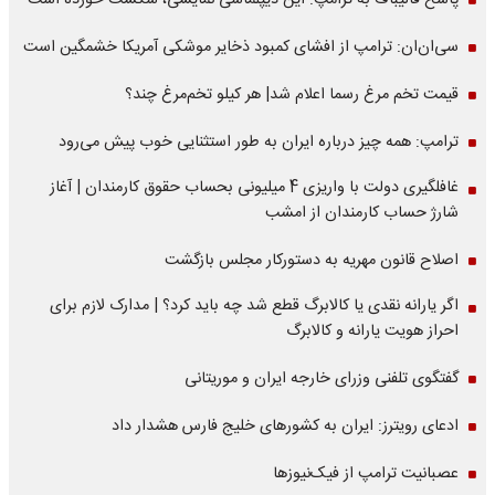
پاسخ قالیباف به ترامپ: این دیپلماسی نمایشی، شکست خورده است
سی‌ان‌ان: ترامپ از افشای کمبود ذخایر موشکی آمریکا خشمگین است
قیمت تخم مرغ رسما اعلام شد| هر کیلو تخم‌مرغ چند؟
ترامپ: همه چیز درباره ایران به طور استثنایی خوب پیش می‌رود
غافلگیری دولت با واریزی 4 میلیونی بحساب حقوق کارمندان | آغاز
شارژ حساب کارمندان از امشب
اصلاح قانون مهریه به دستورکار مجلس بازگشت
اگر یارانه نقدی یا کالابرگ قطع شد چه باید کرد؟ | مدارک لازم برای
احراز هویت یارانه و کالابرگ
گفتگوی تلفنی وزرای خارجه ایران و موریتانی
ادعای رویترز: ایران به کشورهای خلیج فارس هشدار داد
عصبانیت ترامپ از فیک‌نیوزها