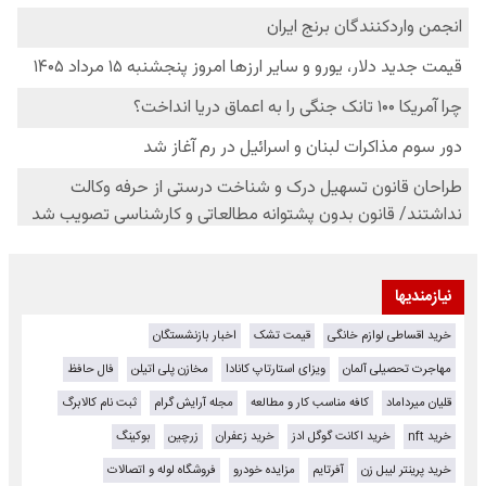
نیازمندیها
خرید اقساطی لوازم خانگی
قیمت تشک
اخبار بازنشستگان
مهاجرت تحصیلی آلمان
ویزای استارتاپ کانادا
مخازن پلی اتیلن
فال حافظ
قلیان میرداماد
کافه مناسب کار و مطالعه
مجله آرایش گرام
ثبت نام کالابرگ
خرید nft
خرید اکانت گوگل ادز
خرید زعفران
زرچین
بوکینگ
خرید پرینتر لیبل زن
آفرتایم
مزایده خودرو
فروشگاه لوله و اتصالات