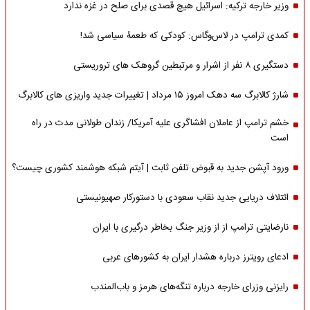
وزیر خارجه ترکیه: اسرائیل هیچ قصدی برای صلح در غزه ندارد
کمدی ترامپ در لاس‌وگاس: کودکی که طعمۀ سیاسی شد!
دستگیری ۸ نفر از اشرار و مرتبطین گروهک های تروریستی
شارژ کالابرگ سه دهک امروز ۱۵ مرداد | تغییرات جدید واریزی های کالابرگ
خشم ترامپ از عاملان افشاگری‌ علیه آمریکا/ زندان طولانی مدت در راه
است
ورود آپشن جدید به قبوض تلفن ثابت | آیتم شبکه هوشمند کشوری چیست؟
ائتلاف دریایی جدید نقاب سعودی با دستورکار صهیونیستی
نارضایتی ترامپ از از وزیر جنگ بخاطر درگیری با ایران
ادعای رویترز درباره هشدار ایران به کشورهای عربی
رایزنی وزرای خارجه درباره تنگه‌های هرمز و باب‌المندب