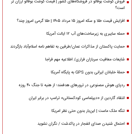
فروش گوشت بوفالو در فروشگاه‌های کشور | قیمت گوشت بوفالو ارزان تر
است؟
افزایش قیمت طلا و سکه امروز ۱۵ مرداد ۱۴۰۵ | طلا گرمی امروز چند؟
حمله سایبری به زیرساخت‌های آب ۱۲ ایالت آمریکا
حمایت پاکستان از مذاکرات عمان/طرفین به تفاهم نامه اسلام‌آباد بازگردند
شایعات معافیت سربازان فراری/ اطلاعیه مهم فراجا
حملۀ خلبانان ایرانی بدون GPS به پایگاه آمریکا
ردپای هوش مصنوعی در ترورهای هدفمند؛ از هنیه تا جنگ ۴۰ روزه
انتقاد گاردین از «دیپلماسی کودکستانی» ترامپ در برابر ایران
تنگه ملک ماست | این‌بار بدون حتی نظر امریکا
احتمال شنیدن صدای انفجار در پاکدشت / نگران نشوید