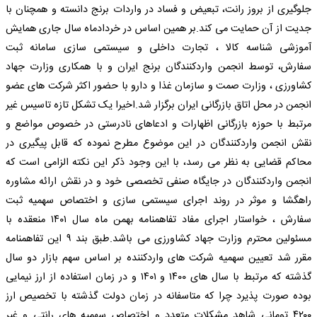
جلوگیرى از بروز رانت، تبعیض و فساد در واردات برنج دانسته و همچنان با
جدیت از آن حمایت مى کند.بر همین اساس در خردادماه سال جارى همایش
آموزشى شناسه کالا ، تجارت داخلى و سیستمى سازى سامانه ثبت
سفارش، توسط انجمن واردکنندگان برنج ایران و با همکارى وزارت جهاد
کشاورزى ، وزارت صمت و سازمان غذا و دارو با حضور اکثر شرکت هاى عضو
انجمن در محل اتاق بازرگانى ایران برگزار شد.اخیرا یک تشکل تازه تاسیس غیر
مرتبط با حوزه بازرگانى اظهارات و ادعاهاى نادرستى در خصوص مواضع و
نقش انجمن واردکنندگان در این موضوع مطرح نموده که قابل پیگیرى در
محاکم قضایى به نظر مى رسد، با این وجود ذکر این نکته الزامى است که
انجمن واردکنندگان در جایگاه صنفى تخصصى خود و در نقش ارائه مشاوره
راهگشا و موثر در روند اجراى سیستمى سازى و اختصاص سهمیه ثبت
سفارش ، خواستار اجراى مفاد تفاهمنامه بهمن ماه سال ١٤٠١ منعقده با
مسئولین محترم وزارت جهاد کشاورزى مى باشد.طبق بند ٩ این تفاهمنامه
مقرر شد تعیین سهمیه شرکت هاى واردکننده بر اساس سهم بازار دو سال
گذشته که مرتبط با سال هاى ١٤٠٠ و ١٤٠١ و در زمان استفاده از ارز نیمایى
بوده صورت پذیرد چرا که متاسفانه در زمان دولت گذشته با تخصیص ارز
٤٢٠٠ تومانى شاهد مشکلات متعدد و اختصاص سهمیه هاى رانتى و غیر