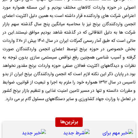
اصولى در حوزه واردات کالاهاى مختلف بودیم و این مسئله همواره مورد
اعتراض شرکت هاى واردکننده قرار داشته است.به همین دلیل اکثریت اعضاى
انجمن واردکنندگان برنج نیز با محاسبه میانگین پنج سال گذشته سهم بازار
شرکت ها به دلیل اتفاقاتى که در گذشته شاهد بودیم موافق نیستند.این در
حالى است که طبق آمار رسمى گمرکات ایران در سال ١٤٠١ بیش از ٧٠٪؜ واردات
بخش خصوصى در حوزه برنج توسط اعضاى انجمن واردکنندگان صورت
گرفته و آسیب شناسى همچنین رفع نواقص سیستمى سازى بدون توجه به
نظرات و دیدگاههاى اکثریت فعالان صنفى حوزه واردات برنج مقدور نخواهد
بود.در پایان ذکر این نکته لازم است که انجمن واردکنندگان برنج ایران از بدو
تاسیس در سال ١٣٩٢ همواره خود را ملزم به اجرا و تبعیت از قوانین، ضوابط
و مقررات دانسته و تنها در مسیر تامین امنیت غذایى و تنظیم بازار برنج کشور
در تعامل با وزارت جهاد کشاورزى و سایر دستگاههاى مسئول گام بر مى دارد.
برترین‌ها