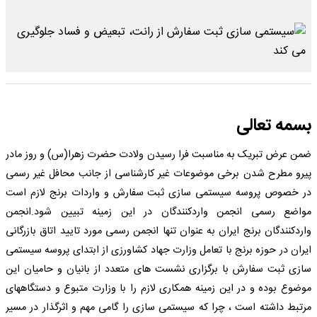
بسمه تعالى
ضمن عرض تبریک به مناسبت فرا رسیدن ولادت حضرت زهرا(س) و روز مادر
پیرو مطرح شدن برخى موضوعات غیر کارشناسى از جانب محافل غیر رسمى
در خصوص پروسه سیستمى سازى ثبت سفارش و واردات برنج لازم است
مواضع رسمى انجمن واردکنندگان در این زمینه تبیین شود.انجمن
واردکنندگان برنج ایران به عنوان تنها انجمن رسمى مورد تایید اتاق بازرگانى
ایران در حوزه برنج با تعامل وزارت جهاد کشاورزى از ابتداى پروسه سیستمى
سازى ثبت سفارش با برگزارى نشست هاى متعدد از بانیان و حامیان این
موضوع بوده و در این زمینه همکارى لازم را با وزارت متبوع و دستگاههاى
مرتبط داشته است ، چرا که سیستمى سازى را گامى مهم و اثرگذار در مسیر