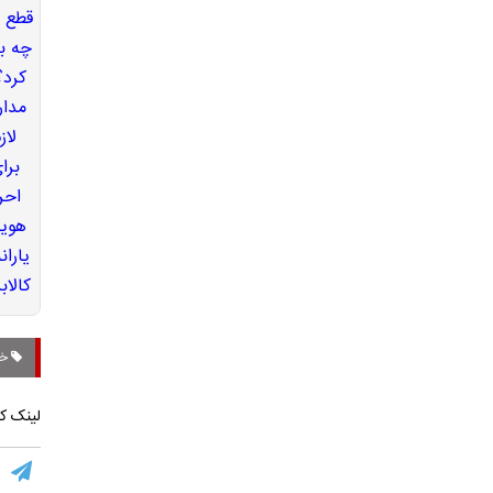
خا
لینک کو