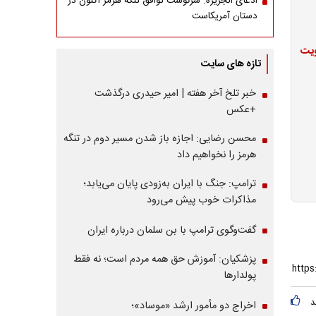
ادعای الجزیره: سرنوشت توافق تنگه هرمز اکنون در
دستان آمریکاست
ویت
تازه های سایت
خبر تلخ آخر هفته | امیر حیدری درگذشت
+عکس
محسن رضایی: اجازه باز شدن مسیر دوم در تنگه
هرمز را نخواهیم داد
ترامپ: جنگ با ایران به‌زودی پایان می‌یابد؛
مذاکرات خوب پیش می‌رود
گفت‌وگوی ترامپ با بن سلمان درباره ایران
پزشکیان: آموزش حق همه مردم است؛ نه فقط
پولدارها
د
اخراج دو مأمور ارشد «موساد»؛