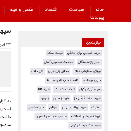
خانه
سیاست
اقتصاد
عکس و فیلم
پیوند‌ها
سپهر
نیازمندیها
۲۳ آبان ۱۴۰۳ - ۱۰:۴۳
خرید اقساطی لوازم خانگی
قیمت تشک
اخبار بازنشستگان
مهاجرت تحصیلی آلمان
ویزای استارتاپ کانادا
مخازن پلی اتیلن
فال حافظ
قلیان میرداماد
کافه مناسب کار و مطالعه
مجله آرایش گرام
ثبت نام کالابرگ
خرید nft
خرید اکانت گوگل ادز
خرید زعفران
زرچین
به گز
بوکینگ
خرید پرینتر لیبل زن
آفرتایم
مزایده خودرو
است.
س
فروشگاه لوله و اتصالات
طراحی سایت در اصفهان
داشت.س
ساعتچی
خرید سکه پارسیان گرمی