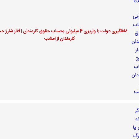
غافلگیری دولت با واریزی 4 میلیونی بحساب حقوق کارمندان | آغاز شار
کارمندان از امشب