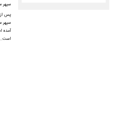
سپهر س
پس از 
سپهر سا
آمده ا
است....