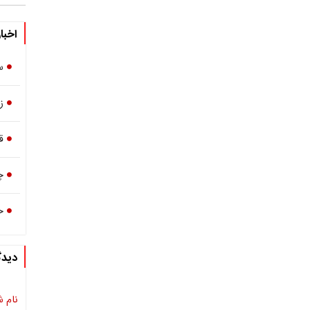
اخبا
س
ز
ق
چ
خ
دیدگ
نام ش