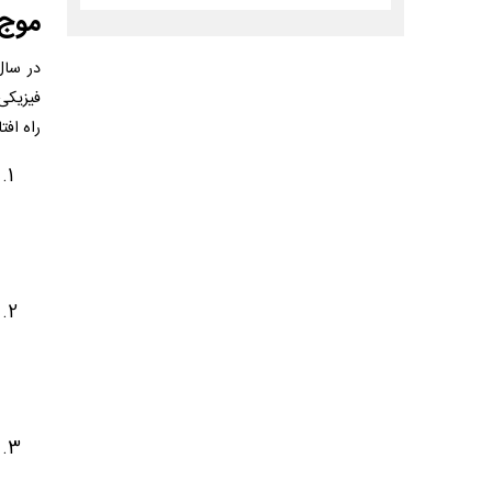
موج 
در سال
فیزیکی
راه افت