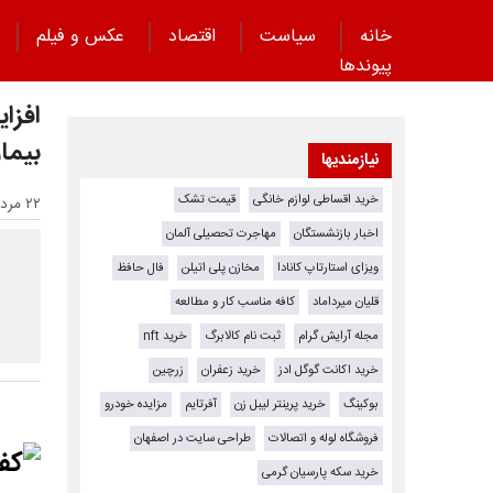
خانه
سیاست
اقتصاد
عکس و فیلم
پیوند‌ها
افزا
بیما
نیازمندیها
خرید اقساطی لوازم خانگی
قیمت تشک
۲۲ مرداد ۱۴۰۴ - ۱۰:۲۷
اخبار بازنشستگان
مهاجرت تحصیلی آلمان
ویزای استارتاپ کانادا
مخازن پلی اتیلن
فال حافظ
قلیان میرداماد
کافه مناسب کار و مطالعه
مجله آرایش گرام
ثبت نام کالابرگ
خرید nft
خرید اکانت گوگل ادز
خرید زعفران
زرچین
بوکینگ
خرید پرینتر لیبل زن
آفرتایم
مزایده خودرو
فروشگاه لوله و اتصالات
طراحی سایت در اصفهان
خرید سکه پارسیان گرمی