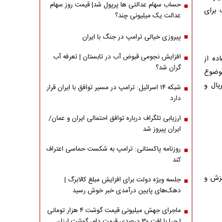
حساب سهام عدالتی ها پرپول شد| قیمت روز سهام
 برای
عدالت یک میلیونی چند؟
پیروزی خیالی ترامپ در جنگ با ایران
افزایش نجومی قبوض آب در تابستان | تعرفه آب
ده از
گران شد؟
موضوع
یال و
شبکه ۱۴ اسرائیل: ترامپ در مسیر توافق با ایران قرار
دارد
ارزیابی تلگراف درباره توافق احتمالی ایران و عمان/
ایران پیروز شد
روزنامه پاکستانی: ترامپ به شکست حماسی اعتراف
کند
غزش و
جلسه ویژه دولت برای افزایش مبلغ کالابرگ |
دهک‌های پایین درآمدی خبر خوش رسید
ماجرای جهش میلیونی قیمت گوشت ۴ هزار تومانی
| چرا با افت ۳۰ درصدی قیمت دام، گوشت ارزان