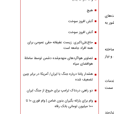
هیچ
ت‌های
آتش افروز سوخت
ور به
آتش افروز سوخت
حاج‌علی‌اکبری: زیست عفیفانه حقی عمومی برای
همه افراد جامعه است
اخته
و نیاز
تصاویر هواگردهای منهدم‌شده دشمن توسط سامانۀ
هوافضای سپاه
هشدار پانتا درباره جنگ با ایران/ آمریکا در برابر چین
تضعیف شده
خدمات
ه سمت
دو راهی دردناک ترامپ برای خروج از جنگ ایران
وام برای یارانه بگیران بدون ضامن | وام فوری ۱۰ تا
۱۰۰ میلیون تومانی بانک رفاه
ازمند