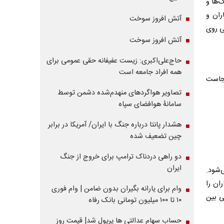
‌ها و
ران و
آتش افروز سوخت
ی روی
آتش افروز سوخت
حاج‌علی‌اکبری: زیست عفیفانه حقی عمومی برای
همه افراد جامعه است
نجاست
تصاویر هواگردهای منهدم‌شده دشمن توسط
سامانۀ هوافضای سپاه
هشدار پانتا درباره جنگ با ایران/ آمریکا در برابر
چین تضعیف شده
دو راهی دردناک ترامپ برای خروج از جنگ
ایران
‌شود.
ان را
وام برای یارانه بگیران بدون ضامن | وام فوری
ی بین
۱۰ تا ۱۰۰ میلیون تومانی بانک رفاه
حساب سهام عدالتی ها پرپول شد| قیمت روز