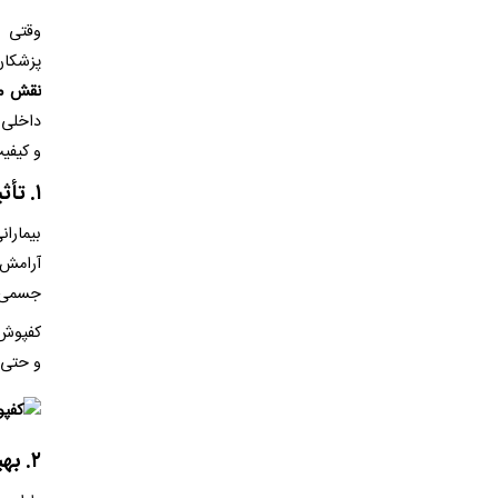
وقتی ص
پزشکان
نقش مع
داخلی 
و کیفی
۱
.
تأثی
بیمارا
آرامش 
جسمی و
کفپوش 
و حتی ب
۲
.
بهب