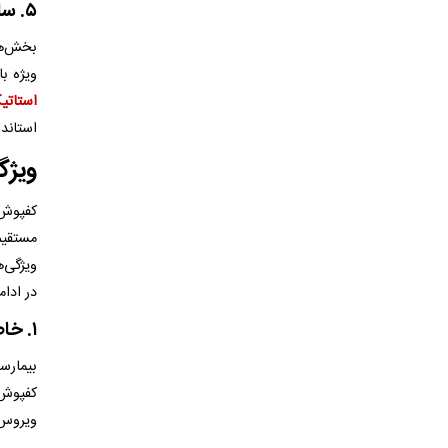
۵
.
سا
بخش‌ها
ویژه با
استاتی
استاندا
ویژگ
کفپوش 
مستقیم 
ویژگی‌ه
در ادام
۱. خاصیت آنتی ‌باکتریال (ضد میکروب)
بیمارست
کفپوش ا
ویروس‌