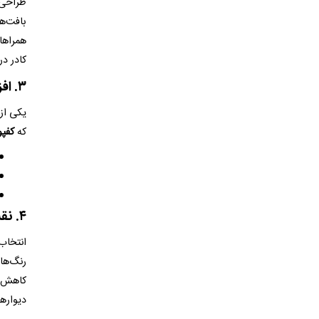
طراحی د
بافت‌ه
همراهان
کادر در
۳
.
اف
یکی از
که
کفپو
۴
.
نقش
انتخاب
رنگ‌ها
کاهش د
دیواره