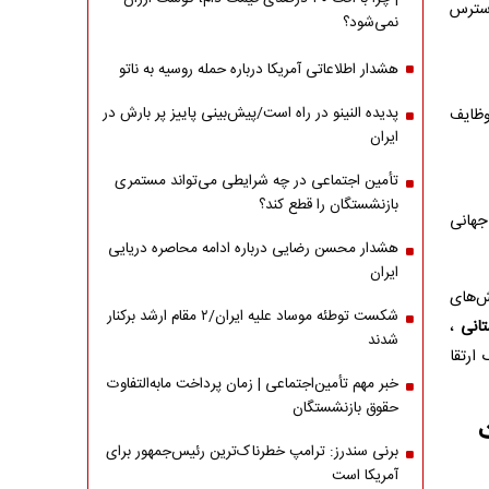
استرس
نمی‌شود؟
هشدار اطلاعاتی آمریکا درباره حمله روسیه به ناتو
پدیده النینو در راه است/پیش‌بینی پاییز پر بارش در
وظایف
ایران
تأمین اجتماعی در چه شرایطی می‌تواند مستمری
بازنشستگان را قطع کند؟
جهانی
هشدار محسن رضایی درباره ادامه محاصره دریایی
ایران
ش‌های
شکست توطئه موساد علیه ایران/۲ مقام‌ ارشد برکنار
تانی
،
شدند
ارتقا
خبر مهم تأمین‌اجتماعی | زمان پرداخت مابه‌التفاوت
حقوق بازنشستگان
برنی سندرز: ترامپ خطرناک‌ترین رئیس‌جمهور برای
آمریکا است