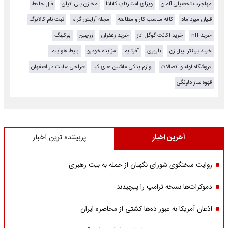
مهاجرت تحصیلی آلمان
ویزای استارتاپ کانادا
مخازن پلی اتیلن
فال حافظ
قلیان میرداماد
کافه مناسب کار و مطالعه
مجله آرایش گرام
ثبت نام کالابرگ
خرید nft
خرید اکانت گوگل ادز
خرید زعفران
زرچین
بوکینگ
خرید پرینتر لیبل زن
باربری
آفرتایم
مزایده خودرو
بلیط هواپیما
فروشگاه لوله و اتصالات
لوازم یدکی ماشین های کیا
طراحی سایت در اصفهان
قهوه ساز دلونگی
آخرین اخبار
پربیننده ترین اخبار
روایت سخنگوی شورای نگهبان از حمله به بیت رهبری
دموکرات‌ها نسخه ترامپ را پیچیدند
اذعان آمریکا به عبور ده‌ها کشتی از محاصره ایران