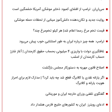
سی‌ان‌ان: ترامپ از افشای کمبود ذخایر موشکی آمریکا خشمگین است
روایت جدید و تکان‌دهنده دانش‌آموز مینابی از لحظات حمله موشکی
قیمت تخم مرغ رسما اعلام شد| هر کیلو تخم‌مرغ چند؟
ترامپ: همه چیز درباره ایران به طور استثنایی خوب پیش می‌رود
غافلگیری دولت با واریزی 4 میلیونی بحساب حقوق کارمندان | آغاز شارژ
حساب کارمندان از امشب
اصلاح قانون مهریه به دستورکار مجلس بازگشت
اگر یارانه نقدی یا کالابرگ قطع شد چه باید کرد؟ | مدارک لازم برای احراز
هویت یارانه و کالابرگ
گفتگوی تلفنی وزرای خارجه ایران و موریتانی
ادعای رویترز: ایران به کشورهای خلیج فارس هشدار داد