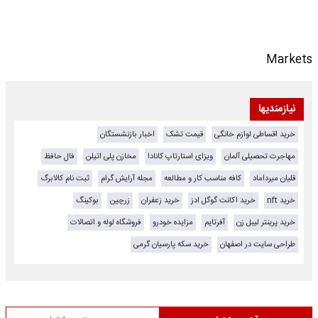
Markets
نیازمندیها
خرید اقساطی لوازم خانگی
قیمت تشک
اخبار بازنشستگان
مهاجرت تحصیلی آلمان
ویزای استارتاپ کانادا
مخازن پلی اتیلن
فال حافظ
قلیان میرداماد
کافه مناسب کار و مطالعه
مجله آرایش گرام
ثبت نام کالابرگ
خرید nft
خرید اکانت گوگل ادز
خرید زعفران
زرچین
بوکینگ
خرید پرینتر لیبل زن
آفرتایم
مزایده خودرو
فروشگاه لوله و اتصالات
طراحی سایت در اصفهان
خرید سکه پارسیان گرمی