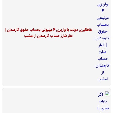
غافلگیری دولت با واریزی 4 میلیونی بحساب حقوق کارمندان |
آغاز شارژ حساب کارمندان از امشب