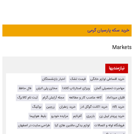
خرید سکه پارسیان گرمی
Markets
نیازمندیها
خرید اقساطی لوازم خانگی
قیمت تشک
اخبار بازنشستگان
مهاجرت تحصیلی آلمان
ویزای استارتاپ کانادا
مخازن پلی اتیلن
فال حافظ
قلیان میرداماد
کافه مناسب کار و مطالعه
مجله آرایش گرام
ثبت نام کالابرگ
خرید nft
خرید اکانت گوگل ادز
خرید زعفران
زرچین
بوکینگ
خرید پرینتر لیبل زن
باربری
آفرتایم
مزایده خودرو
بلیط هواپیما
فروشگاه لوله و اتصالات
لوازم یدکی ماشین های کیا
طراحی سایت در اصفهان