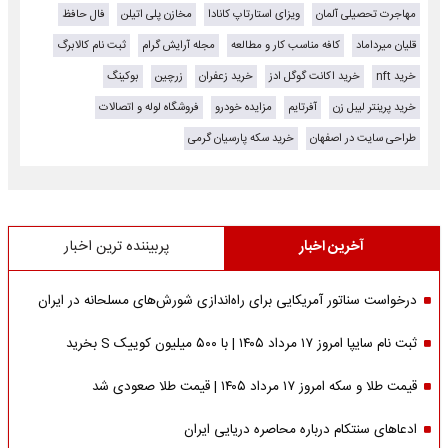
مهاجرت تحصیلی آلمان
ویزای استارتاپ کانادا
مخازن پلی اتیلن
فال حافظ
قلیان میرداماد
کافه مناسب کار و مطالعه
مجله آرایش گرام
ثبت نام کالابرگ
خرید nft
خرید اکانت گوگل ادز
خرید زعفران
زرچین
بوکینگ
خرید پرینتر لیبل زن
آفرتایم
مزایده خودرو
فروشگاه لوله و اتصالات
طراحی سایت در اصفهان
خرید سکه پارسیان گرمی
آخرین اخبار
پربیننده ترین اخبار
درخواست سناتور آمریکایی برای راه‌اندازی شورش‌های مسلحانه در ایران
ثبت نام سایپا امروز ۱۷ مرداد ۱۴۰۵ | با ۵۰۰ میلیون کوییک S بخرید
قیمت طلا و سکه امروز ۱۷ مرداد ۱۴۰۵ | قیمت طلا صعودی شد
ادعاهای سنتکام درباره محاصره دریایی ایران