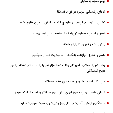
پیام جدید پزشکیان
ادعای زلنسکی درباره توافق با آمریکا
نشنال اینترست: ترامپ از مارپیچ تشدید تنش با ایران خارج شود
تصویر امروز ماهواره کوپرنیک از وضعیت دریاچه ارومیه
وزش باد در تهران تا پایان هفته
همتی: کنترل ترازنامه بانک‌ها را با جدیت دنبال می‌کنیم
رهبر شهید انقلاب: آمریکایی‌ها صدها هزار نفر را با بمب اتم کشتند بدون
هیچ استدلالی!
دارندگان اسناد عادی و قولنامه‌ای حتما بخوانند
ادعای ونس درباره مجوز ایران برای عبور حداکثری نفت از تنگه هرمز
سخنگوی ارتش: آمریکا چاره‌ای جز پذیرش وضعیت موجود ندارد