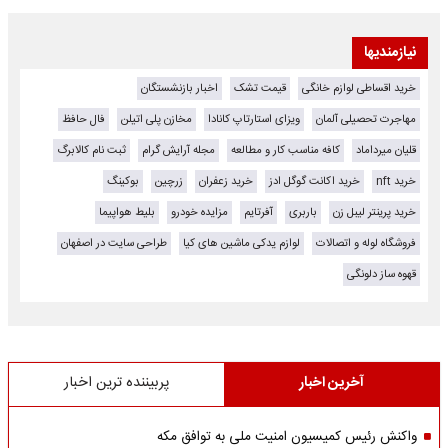
نیازمندیها
خرید اقساطی لوازم خانگی
قیمت تشک
اخبار بازنشستگان
مهاجرت تحصیلی آلمان
ویزای استارتاپ کانادا
مخازن پلی اتیلن
فال حافظ
قلیان میرداماد
کافه مناسب کار و مطالعه
مجله آرایش گرام
ثبت نام کالابرگ
خرید nft
خرید اکانت گوگل ادز
خرید زعفران
زرچین
بوکینگ
خرید پرینتر لیبل زن
باربری
آفرتایم
مزایده خودرو
بلیط هواپیما
فروشگاه لوله و اتصالات
لوازم یدکی ماشین های کیا
طراحی سایت در اصفهان
قهوه ساز دلونگی
آخرین اخبار
پربیننده ترین اخبار
واکنش رئیس کمیسیون امنیت ملی به توافق مکه