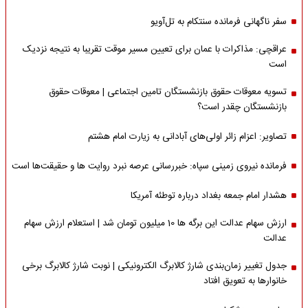
سفر ناگهانی فرمانده سنتکام به تل‌آویو
عراقچی: مذاکرات با عمان برای تعیین مسیر موقت تقریبا به نتیجه نزدیک
است
تسویه معوقات حقوق بازنشستگان تامین اجتماعی | معوقات حقوق
بازنشستگان چقدر است؟
تصاویر: اعزام زائر اولی‌های آبادانی به زیارت امام هشتم
فرمانده نیروی زمینی سپاه: خبررسانی عرصه نبرد روایت ها و حقیقت‌ها است
هشدار امام جمعه بغداد درباره توطئه آمریکا
ارزش سهام عدالت این برگه ها 10 میلیون تومان شد | استعلام ارزش سهام
عدالت
جدول تغییر زمان‌بندی شارژ کالابرگ الکترونیکی | نوبت شارژ کالابرگ برخی
خانوارها به تعویق افتاد