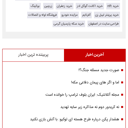
خرید nft
خرید اکانت گوگل ادز
خرید زعفران
زرچین
بوکینگ
خرید پرینتر لیبل زن
آفرتایم
مزایده خودرو
فروشگاه لوله و اتصالات
طراحی سایت در اصفهان
خرید سکه پارسیان گرمی
آخرین اخبار
پربیننده ترین اخبار
صورت جدید مسئله جنگ؟!
اما و اگر های پیمان دفاعی مکه!
مجله آتلانتیک: ایران بلوف ترامپ را خوانده است
نه کریدور دوم نه مذاکره زیر سایه تهدید
هشدار پکن درباره طرح هسته ای توکیو: با آتش بازی نکنید