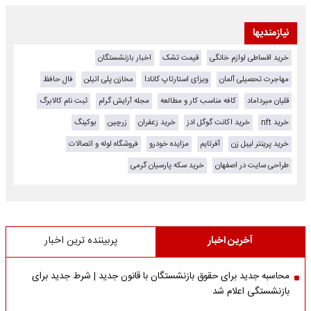
نیازمندیها
خرید اقساطی لوازم خانگی
قیمت تشک
اخبار بازنشستگان
مهاجرت تحصیلی آلمان
ویزای استارتاپ کانادا
مخازن پلی اتیلن
فال حافظ
قلیان میرداماد
کافه مناسب کار و مطالعه
مجله آرایش گرام
ثبت نام کالابرگ
خرید nft
خرید اکانت گوگل ادز
خرید زعفران
زرچین
بوکینگ
خرید پرینتر لیبل زن
آفرتایم
مزایده خودرو
فروشگاه لوله و اتصالات
طراحی سایت در اصفهان
خرید سکه پارسیان گرمی
آخرین اخبار
پربیننده ترین اخبار
محاسبه جدید برای حقوق بازنشستگان با قانون جدید | شرط جدید برای
بازنشستگی اعلام شد