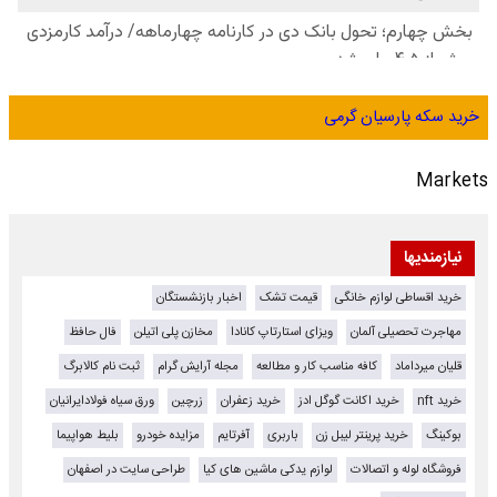
خرید سکه پارسیان گرمی
Markets
نیازمندیها
خرید اقساطی لوازم خانگی
قیمت تشک
اخبار بازنشستگان
مهاجرت تحصیلی آلمان
ویزای استارتاپ کانادا
مخازن پلی اتیلن
فال حافظ
قلیان میرداماد
کافه مناسب کار و مطالعه
مجله آرایش گرام
ثبت نام کالابرگ
خرید nft
خرید اکانت گوگل ادز
خرید زعفران
زرچین
ورق سیاه فولادایرانیان
بوکینگ
خرید پرینتر لیبل زن
باربری
آفرتایم
مزایده خودرو
بلیط هواپیما
فروشگاه لوله و اتصالات
لوازم یدکی ماشین های کیا
طراحی سایت در اصفهان