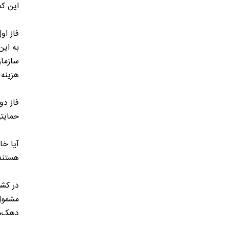
این کم
فاز او
به این
هزینه 
حمایت
هستند
مشمول 
دهک‌ه