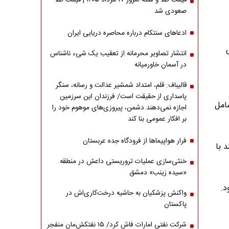
قیمت طلا و سکه امروز ۱۷ مرداد ۱۴۰۵ | قیمت طلا
صعودی شد
ادعاهای سنتکام درباره محاصره دریایی ایران
ای
انتشار تصاویر محرمانه از تعقیب یک شیء ناشناس
در آسمان خاورمیانه
قالیباف: قلم، امتداد شمشیر عدالت و رسانه، سنگر
پاسداری از حقیقت است/ فرزندان این سرزمین
۳) درآمدی را شامل
اجازه نمی‌دهند دشمن، پیروزی‌های موهوم خود را
بر افکار عمومی بنا کند
فرار هواپیماها از فرودگاه جده عربستان
تند با
خنثی‌سازی عملیات تروریستی داعش در منطقه
«سیده زینب» دمشق
د.
واکنش پزشکیان به حاشیه درخت‌کاری‌اش در
پاکستان
شرکت نفتی امارات فاش کرد/ ۱۵ نفتکش‌مان منفجر