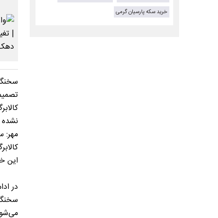
خرید سکه پارسیان گرمی
سخنگوی
تصمیم
کالاب
نشده
مهر: س
کالابر
این خ
در ادا
سخنگو 
می‌شود