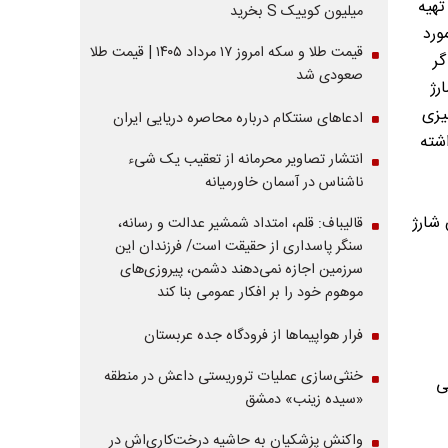
 ۱۱ قلم است حداقل ۳ قلم را تهیه
میلیون کوییک S بخرید
ورد
قیمت طلا و سکه امروز ۱۷ مرداد ۱۴۰۵ | قیمت طلا
گر
صعودی شد
برگ شارژ
ن از این ۱۱ قلم هر چیزی
ادعاهای سنتکام درباره محاصره دریایی ایران
شته
انتشار تصاویر محرمانه از تعقیب یک شیء
ناشناس در آسمان خاورمیانه
 شارژ
قالیباف: قلم، امتداد شمشیر عدالت و رسانه،
سنگر پاسداری از حقیقت است/ فرزندان این
سرزمین اجازه نمی‌دهند دشمن، پیروزی‌های
موهوم خود را بر افکار عمومی بنا کند
فرار هواپیماها از فرودگاه جده عربستان
خنثی‌سازی عملیات تروریستی داعش در منطقه
ی
«سیده زینب» دمشق
واکنش پزشکیان به حاشیه درخت‌کاری‌اش در