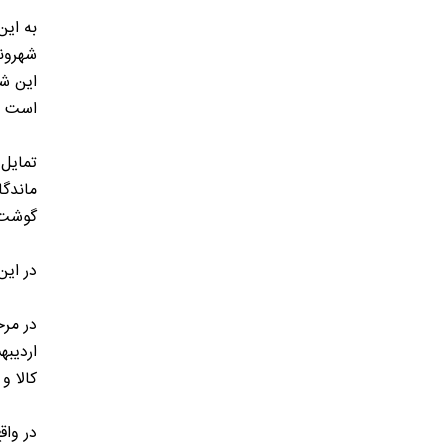
به این
این شا
است خر
ماندگا
گوشت 
در این
کالا و
در واق