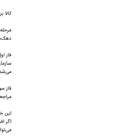
کالا ب
دهک‌های درآ
فاز او
می‌شد که به 
مراجعه
این خر
می‌توا