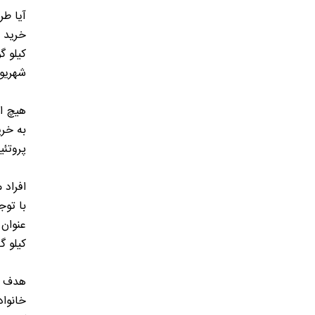
آیا طر
کیلو گ
شهریور ۱۴۰۱ را بپردازند یا افراد می‌توانند سایر مایحتاج خود را
پروتئین
با توج
کیلو گ
هدف دو
خانواد