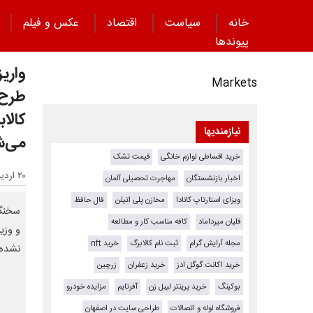
خانه
سیاست
اقتصاد
عکس و فیلم
پیوند‌ها
Markets
طرح خ
کالا
نیازمندیها
می‌ش
خرید اقساطی لوازم خانگی
قیمت تشک
۲۰ اردیبهشت ۱۴۰۴ - ۰۷:۳۶
اخبار بازنشستگان
مهاجرت تحصیلی آلمان
ویزای استارتاپ کانادا
مخازن پلی اتیلن
فال حافظ
سخنگو
قلیان میرداماد
کافه مناسب کار و مطالعه
و وزی
مجله آرایش گرام
ثبت نام کالابرگ
خرید nft
نشده
خرید اکانت گوگل ادز
خرید زعفران
زرچین
بوکینگ
خرید پرینتر لیبل زن
آفرتایم
مزایده خودرو
فروشگاه لوله و اتصالات
طراحی سایت در اصفهان