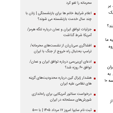
محرمانه را لغو کرد
بر
یک
اعلام شرایط خانم ها برای بازنشستگی | زنان با
چند سال خدمت بازنشسته می شوند؟
جزئیات توافق ایران و عمان درباره تنگه هرمز/
آمریکا شرط گذاشت
 توصیه ما
افشاگری سی‌ان‌ان از نشست‌های محرمانه/
وه
ترامپ به‌دنبال راه خروج از جنگ با ایران
ادعای ای‌بی‌سی درباره توافق ایران و عمان/
 میزان
توافق ۶۰ روزه شد؟
 به
هشدار ژنرال کین درباره محدودیت‌های گزینه
عنوان مثال، می‌تواند نسبت به اعتباری که دارند یک شانه تخم مرغ با یک کیسه ۱۰
های نظامی علیه ایران
درخواست سناتور آمریکایی برای راه‌اندازی
شورش‌های مسلحانه در ایران
ز
ثبت نام سایپا امروز ۱۷ مرداد ۱۴۰۵ | با ۵۰۰