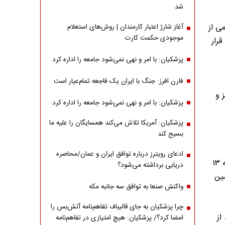
شد
ی که نیمی از
آغاز شارژ اعتبار کارمندان | روش‌های استعلام
موجودی حکمت کارت
قرار
پزشکیان: با امر و نهی نمی‌شود جامعه را اداره کرد
فارن افرز: جنگ با ایران یک فاجعه تمام‌عیار است
 و
پزشکیان: با امر و نهی نمی‌شود جامعه را اداره کرد
پزشکیان: آمریکا تلاش می‌کند همسایگان را علیه ما
بسیج کند
ادعای رویترز درباره توافق ایران و عمان/محاصره
در مرحله اول ۵۵ میلیون نفر خرید داشتند. مرحله دوم تا اول هفته یعنی شنبه ۱۳
دریایی برداشته می‌شود؟
مین
واکنش صنعا به توافق سه جانبه مکه
چرا پزشکیان به جای قالیباف تفاهم‌نامه آتش‌بس را
از
امضا کرد؟/ پزشکیان: هیچ امتیازی در تفاهم‌نامه