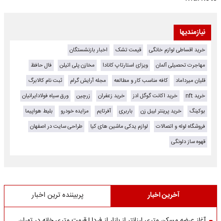
نیازمندیها
خرید اقساطی لوازم خانگی
قیمت تشک
اخبار بازنشستگان
مهاجرت تحصیلی آلمان
ویزای استارتاپ کانادا
مخازن پلی اتیلن
فال حافظ
قلیان میرداماد
کافه مناسب کار و مطالعه
مجله آرایش گرام
ثبت نام کالابرگ
خرید nft
خرید اکانت گوگل ادز
خرید زعفران
زرچین
ورق سیاه فولادایرانیان
بوکینگ
خرید پرینتر لیبل زن
باربری
آفرتایم
مزایده خودرو
بلیط هواپیما
فروشگاه لوله و اتصالات
لوازم یدکی ماشین های کیا
طراحی سایت در اصفهان
قهوه ساز دلونگی
آخرین اخبار
پربیننده ترین اخبار
آغاز عرضه مسکن متری ارزانتر از بازار از فردا | قیمت متری خانه در تهران