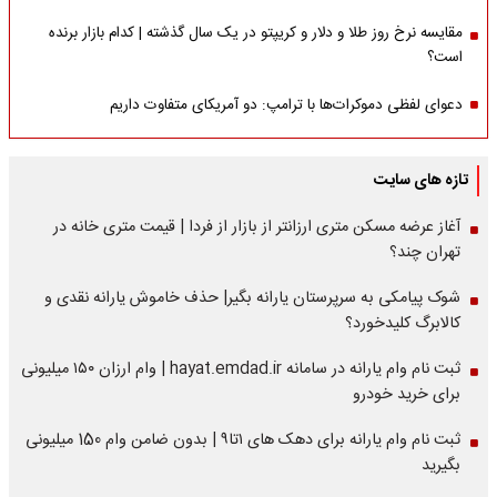
مقایسه نرخ روز طلا و دلار و کریپتو در یک سال گذشته | کدام بازار برنده
است؟
دعوای لفظی دموکرات‌ها با ترامپ: دو آمریکای متفاوت داریم
تازه های سایت
آغاز عرضه مسکن متری ارزانتر از بازار از فردا | قیمت متری خانه در
تهران چند؟
شوک پیامکی به سرپرستان یارانه بگیر| حذف خاموش یارانه‌ نقدی و
کالابرگ کلیدخورد؟
ثبت نام وام یارانه در سامانه hayat.emdad.ir | وام ارزان ۱۵۰ میلیونی
برای خرید خودرو
ثبت نام وام یارانه برای دهک های ۱تا۹ | بدون ضامن وام 150 میلیونی
بگیرید