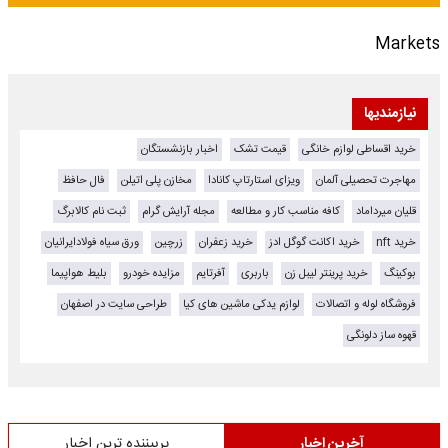
Markets
نیازمندیها
خرید اقساطی لوازم خانگی
قیمت تشک
اخبار بازنشستگان
مهاجرت تحصیلی آلمان
ویزای استارتاپ کانادا
مخازن پلی اتیلن
فال حافظ
قلیان میرداماد
کافه مناسب کار و مطالعه
مجله آرایش گرام
ثبت نام کالابرگ
خرید nft
خرید اکانت گوگل ادز
خرید زعفران
زرچین
ورق سیاه فولادایرانیان
بوکینگ
خرید پرینتر لیبل زن
باربری
آفرتایم
مزایده خودرو
بلیط هواپیما
فروشگاه لوله و اتصالات
لوازم یدکی ماشین های کیا
طراحی سایت در اصفهان
قهوه ساز دلونگی
آخرین اخبار
پربیننده ترین اخبار