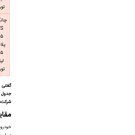
تور
چانگ
CS
۵۵
پلا
.۵
لیت
تور
گفتنی 
جدول ف
شرکت‌ه
مقایسه
خودرو‌ه