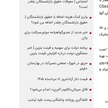
ار با
اجتماعی | معوقات حقوق بازنشستگان چقدر
یسه می‌شوند، چانگان cs۳۵ و cs۵۵ هستند. در بخش فنی، چانگان CS۳۵ و CS۵۵
است؟
ی آنها
واریز کمک هزینه اضافه با حقوق بازنشستگان |
حقوق بازنشستگان چقدر اضافه می شود؟
چانگان CS۳۵ یک موتور ۱.۶ لیتری تنفس طبیعی دارد که حدود ۱۲۳ اسب بخار قدرت و ۱۶۰
خبر جدید از صدورگواهینامه موتورسیکلت برای
۵ سرعته دستی یا ۶ سرعته اتوماتیک
زنان
برنامه دولت برای سهمیه و قیمت بنزین | خبر
چانگان CS۵۵ به موتور ۱.۵ لیتری توربوشارژ مجهز شده است که قدرتی در حدود ۱۵۶ اسب
سخنگوی دولت درباره افزایش قیمت بنزین
س ۶ سرعته اتوماتیک بهره
ودروی
حریق در شهرک صنعتی نصیرآباد در بهارستان
+فیلم
 قوی‌تر و
قیمت دلار آزادامروز ۱۸ مردادماه ۱۴۰۵
قاتل سریالی«کلثوم اکبری» اعدام می‌شود؟
افشاگری روزنامه واشنگتن پست علیه ترامپ
وت