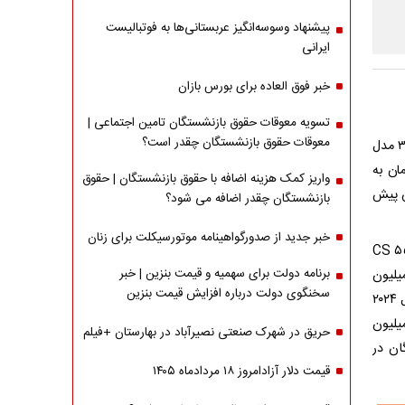
پیشنهاد وسوسه‌انگیز عربستانی‌ها به فوتبالیست
ایرانی
خبر فوق العاده برای بورس بازان
تسویه معوقات حقوق بازنشستگان تامین اجتماعی |
معوقات حقوق بازنشستگان چقدر است؟
بر اساس آگهی‌های فروش اقساطی چانگان در خرداد ۱۴۰۴، چانگان CS ۳۵ پلاس تیپ ۳ مدل
قسط به مبلغ ۶۲ میلیون تومان به
واریز کمک هزینه اضافه با حقوق بازنشستگان | حقوق
یارد و ۵۰ میلیون تومان پیش
بازنشستگان چقدر اضافه می شود؟
خبر جدید از صدورگواهینامه موتورسیکلت برای زنان
 خرید خودروهای چانگان با اقساط بلندمدت داشته باشید چانگان CS ۵۵
برنامه دولت برای سهمیه و قیمت بنزین | خبر
وربو مدل ۲۰۲۴ با ۱ میلیارد تومان پیش پرداخت و ۶۰ قسط به مبلغ ۵۲ میلیون
سخنگوی دولت درباره افزایش قیمت بنزین
تومان بهترین گزینه است. برای خرید ۳۶ ماهه چانگان CS ۵۵ پلاس ۱.۵ لیتر توربو مدل ۲۰۲۴
یارد و ۵۰۰ میلیون تومان پیش پرداخت بپردازید و ماهیانه اقساط ۸۲ میلیون
حریق در شهرک صنعتی نصیرآباد در بهارستان +فیلم
ان در
قیمت دلار آزادامروز ۱۸ مردادماه ۱۴۰۵