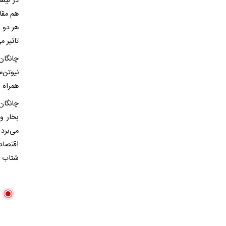
در لیس
هر دو ب
تاثیر م
همراه 
می‌برد
شتاب بهتر برای 