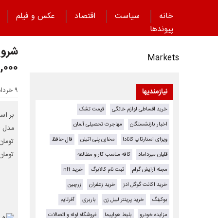
خانه
سیاست
اقتصاد
عکس و فیلم
پیوند‌ها
شروع
Markets
۲۹,۰۰۰,۰۰۰ در
۹ خرداد ۱۴۰۴ - ۱۱:۳۱
نیازمندیها
خرید اقساطی لوازم خانگی
قیمت تشک
اخبار بازنشستگان
مهاجرت تحصیلی آلمان
ویزای استارتاپ کانادا
مخازن پلی اتیلن
فال حافظ
تومان پیش پرداخت و
قلیان میرداماد
کافه مناسب کار و مطالعه
مجله آرایش گرام
ثبت نام کالابرگ
خرید nft
خرید اکانت گوگل ادز
خرید زعفران
زرچین
بوکینگ
خرید پرینتر لیبل زن
باربری
آفرتایم
مزایده خودرو
بلیط هواپیما
فروشگاه لوله و اتصالات