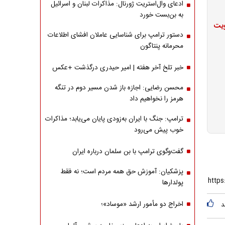
ادعای وال‌استریت ژورنال: مذاکرات لبنان و اسرائیل
به بن‌بست خورد
ویت
دستور ترامپ برای شناسایی عاملان افشای اطلاعات
محرمانه پنتاگون
خبر تلخ آخر هفته | امیر حیدری درگذشت +عکس
محسن رضایی: اجازه باز شدن مسیر دوم در تنگه
هرمز را نخواهیم داد
ترامپ: جنگ با ایران به‌زودی پایان می‌یابد؛ مذاکرات
خوب پیش می‌رود
گفت‌وگوی ترامپ با بن سلمان درباره ایران
پزشکیان: آموزش حق همه مردم است؛ نه فقط
پولدارها
اخراج دو مأمور ارشد «موساد»؛
د