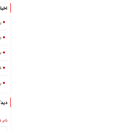
اخبا
ریزش 
بو
ب
شاخ
ریزش 
دیدگ
نام ش