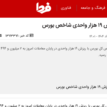
فرهنگ و جامعه
فناوری
شاخص بورس
کد خبر: 1373371
شاخص کل بو
رسید.