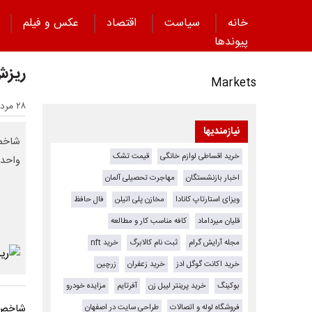
خانه
سیاست
اقتصاد
عکس و فیلم
پیوند‌ها
ریزش ۱۹ هزار واحدی 
Markets
۲۸ مرداد ۱۴۰۴ - ۱۴:۰۱
نیازمندیها
خرید اقساطی لوازم خانگی
قیمت تشک
واحد 
اخبار بازنشستگان
مهاجرت تحصیلی آلمان
ویزای استارتاپ کانادا
مخازن پلی اتیلن
فال حافظ
قلیان میرداماد
کافه مناسب کار و مطالعه
مجله آرایش گرام
ثبت نام کالابرگ
خرید nft
خرید اکانت گوگل ادز
خرید زعفران
زرچین
بوکینگ
خرید پرینتر لیبل زن
آفرتایم
مزایده خودرو
فروشگاه لوله و اتصالات
طراحی سایت در اصفهان