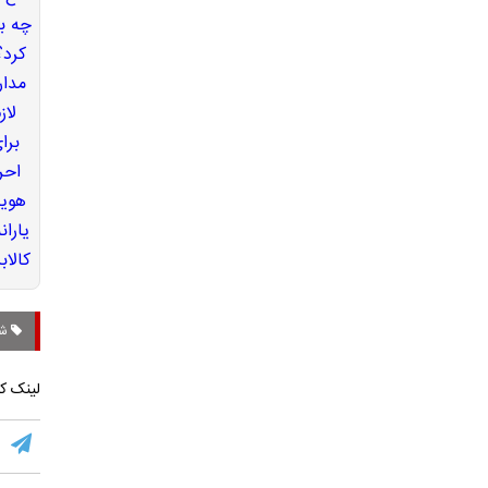
شا
لینک کو