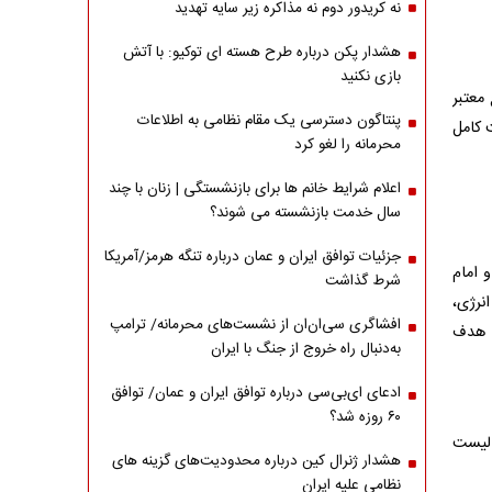
نه کریدور دوم نه مذاکره زیر سایه تهدید
هشدار پکن درباره طرح هسته ای توکیو: با آتش
بازی نکنید
معتبر
پنتاگون دسترسی یک مقام نظامی به اطلاعات
 کامل
محرمانه را لغو کرد
اعلام شرایط خانم ها برای بازنشستگی | زنان با چند
سال خدمت بازنشسته می شوند؟
جزئیات توافق ایران و عمان درباره تنگه هرمز/آمریکا
پیامبر و امام
شرط گذاشت
انرژی،
افشاگری سی‌ان‌ان از نشست‌های محرمانه/ ترامپ
ا هدف
به‌دنبال راه خروج از جنگ با ایران
ادعای ای‌بی‌سی درباره توافق ایران و عمان/ توافق
۶۰ روزه شد؟
 لیست
هشدار ژنرال کین درباره محدودیت‌های گزینه های
نظامی علیه ایران