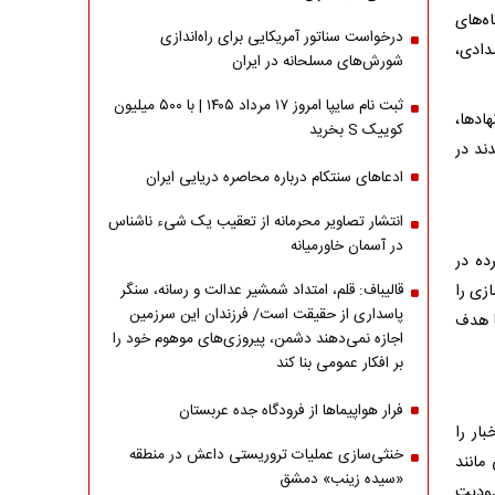
ه‌های
درخواست سناتور آمریکایی برای راه‌اندازی
دادی،
شورش‌های مسلحانه در ایران
ثبت نام سایپا امروز ۱۷ مرداد ۱۴۰۵ | با ۵۰۰ میلیون
ادها،
کوییک S بخرید
ند در
ادعاهای سنتکام درباره محاصره دریایی ایران
انتشار تصاویر محرمانه از تعقیب یک شیء ناشناس
در آسمان خاورمیانه
ده در
زی را
قالیباف: قلم، امتداد شمشیر عدالت و رسانه، سنگر
پاسداری از حقیقت است/ فرزندان این سرزمین
ا هدف
اجازه نمی‌دهند دشمن، پیروزی‌های موهوم خود را
بر افکار عمومی بنا کند
فرار هواپیماها از فرودگاه جده عربستان
بار را
خنثی‌سازی عملیات تروریستی داعش در منطقه
مانند
«سیده زینب» دمشق
دودیت