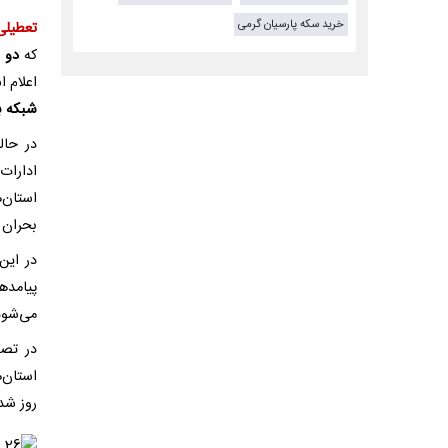
خرید سکه پارسیان گرمی
تعطیلی
که
دو 
اعلام ا
شبکه ب
در حال
ادارات
استان‌
بحران 
در این
پیامده
می‌شود
در تصو
استان‌
روز شد