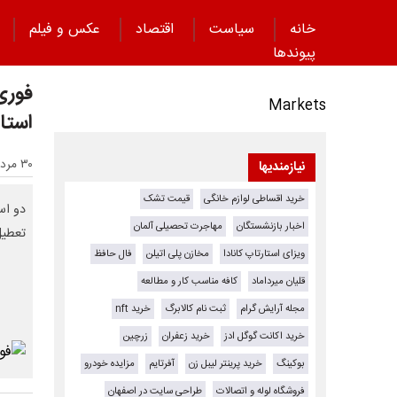
خانه
سیاست
اقتصاد
عکس و فیلم
پیوند‌ها
Markets
استا
۳۰ مرداد ۱۴۰۴ - ۱۳:۲۲
نیازمندیها
خرید اقساطی لوازم خانگی
قیمت تشک
اخبار بازنشستگان
مهاجرت تحصیلی آلمان
تعطیل
ویزای استارتاپ کانادا
مخازن پلی اتیلن
فال حافظ
قلیان میرداماد
کافه مناسب کار و مطالعه
مجله آرایش گرام
ثبت نام کالابرگ
خرید nft
خرید اکانت گوگل ادز
خرید زعفران
زرچین
بوکینگ
خرید پرینتر لیبل زن
آفرتایم
مزایده خودرو
فروشگاه لوله و اتصالات
طراحی سایت در اصفهان