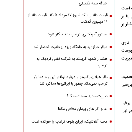
اضافه بیمه تکمیلی
 رسیده است
قیمت طلا و سکه امروز ۱۷ مرداد ۱۴۰۵ | قیمت طلا از
بنا بر
۱۹ میلیون گذشت
ار بر
سناتور آمریکایی: ترامپ باید بیکار شود
 کاری
«باقر خرازی» به دادگاه ویژه روحانیت احضار شد
هرست
دیریت
هشدار شدید گرینلند به شرکت نفتی نزدیک به
ترامپ
صمیم،
نظر هیلاری کلینتون درباره توافق ایران و عمان/
ترامپ نمی‌داند چطور با ایرانی‌ها مذاکره کند
بررسی
صورت جدید مسئله جنگ؟!
برخی
اما و اگر های پیمان دفاعی مکه!
ر این
مجله آتلانتیک: ایران بلوف ترامپ را خوانده است