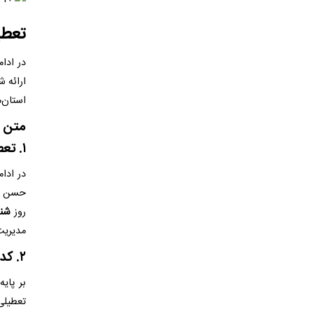
تعطیلی
در ادام
ارائه 
استان‌
متن اصل
۱. تعطیلی شنبه ۱ شهریور ۱۴۰۴؛ آخرین تصمیمات
روز
شنبه ۱ ش
مدیریت
۲. کدام ۲ استان دیگر تعطیل شدند؟
بر پای
تعطیلی