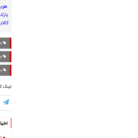
تع
تعط
مد
لینک کو
اخبا