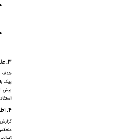
۳. علل قاطع تعطیلی—گرما و مدیریت انرژی
هدف اص
پیک با
بیش از
استفاده
۴. اطلاعیه رسمی و پوشش رسانه‌ای
گزارش‌
منعکس 
تهران، 