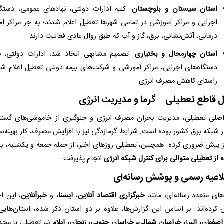
استان سیستان و بلوچستان
: کلیه ادارات دولتی، نهادهای عمومی، دستگا
اجرایی و مراکز آموزشی در تمامی شهرها تعطیل اعلام شدند؛ به جز مراکز ام
درمانی، آتش‌نشانی، برق، گاز و آب که طبق روال عادی فعالیت دارند
استان چهارمحال و بختیاری
: تصمیم مشابهی اتخاذ شد؛ ادارات دولتی، نه
دستگاه‌های اجرایی، مراکز آموزشی و شرکت‌های بیمه دولتی تعطیل اعلام شد
راستای کاهش مصرف انرژی
لی تعطیلی، مدیریت بحران مصرف انرژی و جلوگیری از خاموشی‌های گستر
ر شبکه برق کشور بوده است. شرایط گرمازدگی نیز با افزایش مصرف، کار بهینه‌سا
 پیش ضروری کرده. همچنین، تعطیلی روزهای اخیر، از جمله جمعه و یکشنبه، ب
 از تعطیلی متوالی برای کنترل شبکه انرژی
انجام پذیرفت
های متعدد رسانه‌ای، مانند
خبرگزاری اقتصاد آنلاین
،
ایسنا
، و
خبرآنلاین
، این اخ
کرده‌اند. بر اساس این گزارش‌ها، علاوه بر دو استان ذکر شده، استان‌هایی 
اصفهان، البرز، خراسان شمالی، خراسان جنوبی، زنجان، ایلام
نیز تعطیلی یا مح