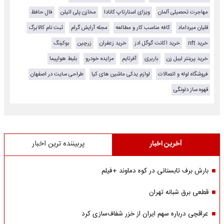
مهاجرت تحصیلی آلمان
ویزای استارتاپ کانادا
مخازن پلی اتیلن
فال حافظ
قلیان میرداماد
کافه مناسب کار و مطالعه
مجله آرایش گرام
ثبت نام کالابرگ
خرید nft
خرید اکانت گوگل ادز
خرید زعفران
زرچین
بوکینگ
خرید پرینتر لیبل زن
باربری
آفرتایم
مزایده خودرو
بلیط هواپیما
فروشگاه لوله و اتصالات
لوازم یدکی ماشین های کیا
طراحی سایت در اصفهان
قهوه ساز دلونگی
آخرین اخبار
پربیننده ترین اخبار
بارش برف تابستانی در کوه دماوند +فیلم
قطعی برق شبانه تهران
عراقچی درباره سهم ایران از خزر شفاف‌سازی کرد