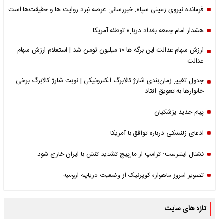
فرمانده نیروی زمینی سپاه: خبررسانی عرصه نبرد روایت ها و حقیقت‌ها است
هشدار امام جمعه بغداد درباره توطئه آمریکا
ارزش سهام عدالت این برگه ها 10 میلیون تومان شد | استعلام ارزش سهام
عدالت
جدول تغییر زمان‌بندی شارژ کالابرگ الکترونیکی | نوبت شارژ کالابرگ برخی
خانوارها به تعویق افتاد
پیام جدید پزشکیان
ادعای زلنسکی درباره توافق با آمریکا
نشنال اینترست: ترامپ از مارپیچ تشدید تنش با ایران خارج شود
تصویر امروز ماهواره کوپرنیک از وضعیت دریاچه ارومیه
تازه های سایت