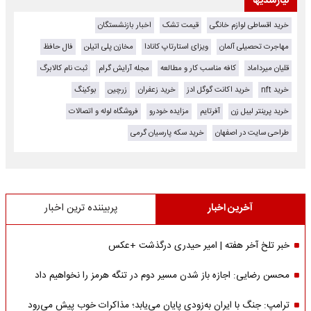
نیازمندیها
خرید اقساطی لوازم خانگی
قیمت تشک
اخبار بازنشستگان
مهاجرت تحصیلی آلمان
ویزای استارتاپ کانادا
مخازن پلی اتیلن
فال حافظ
قلیان میرداماد
کافه مناسب کار و مطالعه
مجله آرایش گرام
ثبت نام کالابرگ
خرید nft
خرید اکانت گوگل ادز
خرید زعفران
زرچین
بوکینگ
خرید پرینتر لیبل زن
آفرتایم
مزایده خودرو
فروشگاه لوله و اتصالات
طراحی سایت در اصفهان
خرید سکه پارسیان گرمی
آخرین اخبار
پربیننده ترین اخبار
خبر تلخ آخر هفته | امیر حیدری درگذشت +عکس
محسن رضایی: اجازه باز شدن مسیر دوم در تنگه هرمز را نخواهیم داد
ترامپ: جنگ با ایران به‌زودی پایان می‌یابد؛ مذاکرات خوب پیش می‌رود