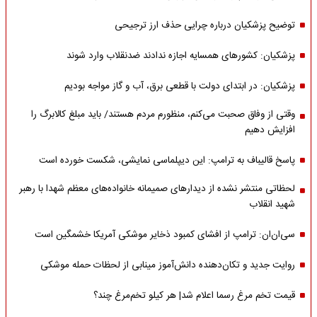
توضیح پزشکیان درباره چرایی حذف ارز ترجیحی
پزشکیان: کشورهای همسایه اجازه ندادند ضدنقلاب وارد شوند
پزشکیان: در ابتدای دولت با قطعی برق، آب و گاز مواجه بودیم
وقتی از وفاق صحبت می‌کنم، منظورم مردم هستند/ باید مبلغ کالابرگ را
افزایش دهیم
پاسخ قالیباف به ترامپ: این دیپلماسی نمایشی، شکست خورده است
لحظاتی منتشر نشده از دیدارهای صمیمانه خانواده‌های معظم شهدا با رهبر
شهید انقلاب
سی‌ان‌ان: ترامپ از افشای کمبود ذخایر موشکی آمریکا خشمگین است
روایت جدید و تکان‌دهنده دانش‌آموز مینابی از لحظات حمله موشکی
قیمت تخم مرغ رسما اعلام شد| هر کیلو تخم‌مرغ چند؟