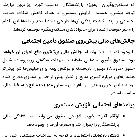
که مستمری‌بگیران—به‌ویژه بازنشستگان—به‌سبب تورم روزافزون نیازمند
توجه بیشتری هستند. افزایش مستمری با هدف کاهش شکاف حمایت
اجتماعی و ارتقاء کیفیت زندگی آن‌ها طراحی شده است. رسانه‌ها این اقدام
را «خبر خوشحال‌کننده برای خانواده‌های مستمری‌بگیر» توصیف کرده‌اند
چالش‌های مالی پیش‌روی صندوق تأمین اجتماعی
با وجود تصویب پیشنهاد، اما
چالش مالی بزرگ‌ترین مانع اجرای آن خواهد
بود
. صندوق تأمین اجتماعی ماهانه با تعهدات هنگفتی رو‌به‌روست، شامل
حقوق حدود ۱.۸ میلیون بازنشسته و پوشش بیمه برای میلیون‌ها نفر. پیش‌تر
هشدارهایی درباره کسری منابع و فشار بیش از حد بر صندوق مطرح شده
بود بنابراین اجرای واقعی این افزایش مستلزم
مدیریت منابع و ساختار مالی
مناسب
است.
پیامدهای احتمالی افزایش مستمری
ارتقاء قدرت خرید:
افزایش حقوق می‌تواند عقب‌افتادگی مالی
بازنشستگان را جبران کند و مصرف آن‌ها را بهبود دهد.
کاهش نارضایتی اجتماعی:
با توجه به اعتراضات معیشتی اخیر، این