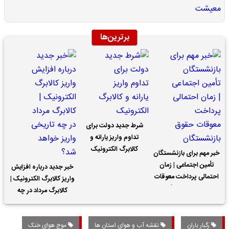
برترین‌ها
شرط جدید دولت برای
تداوم واریز یارانه و
کالابرگ الکترونیک
خبر مهم برای بازنشستگان
تأمین اجتماعی | زمان
خبر جدید درباره افزایش
احتمالی پرداخت معوقات
واریز کالابرگ الکترونیک |
حقوق بازنشستگان
کالابرگ مرداد در چه
تاریخی واریز خواهد شد؟
رگبار باران
نقشه آب و هوای استان ها
موج هوای خنک