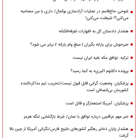
شوخی حاج‌قاسم در عملیات آزادسازی بوکمال/ داری با من مصاحبه‌
می‌کنی؟! شیطنت می‌کنی!
هشدار دادستان کل به اظهارات تفرقه‌افکنانه
خبرخوش برای یارانه بگیران | مبلغ وام یارانه 2 برابر می شود؟
ترکیه: توافق مکه علیه ایران نیست
پرونده «کلثوم اکبری» به کجا رسید؟
پزشکیان: وضعیت گرانی قابل قبول نیست/تخریب تیم مذاکره‌کننده
کشورمان بی‌انصافی است
پزشکیان: آمریکا استعمارگر و قاتل است
خبر مهم عراقچی درباره توافق با عمان/ شرط بازگشایی تنگه هرمز
هشدار پایان ذخایر رهگیر کشورهای خلیج فارس/نگرانی آمریکا از چین بالا
گرفت