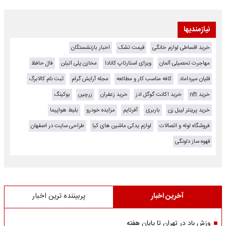
نیازمندیها
خرید اقساطی لوازم خانگی
قیمت تشک
اخبار بازنشستگان
مهاجرت تحصیلی آلمان
ویزای استارتاپ کانادا
مخازن پلی اتیلن
فال حافظ
قلیان میرداماد
کافه مناسب کار و مطالعه
مجله آرایش گرام
ثبت نام کالابرگ
خرید nft
خرید اکانت گوگل ادز
خرید زعفران
زرچین
بوکینگ
خرید پرینتر لیبل زن
باربری
آفرتایم
مزایده خودرو
بلیط هواپیما
فروشگاه لوله و اتصالات
لوازم یدکی ماشین های کیا
طراحی سایت در اصفهان
قهوه ساز دلونگی
آخرین اخبار
پربیننده ترین اخبار
وزش باد در تهران تا پایان هفته