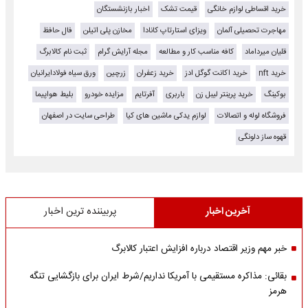
خرید اقساطی لوازم خانگی
قیمت تشک
اخبار بازنشستگان
مهاجرت تحصیلی آلمان
ویزای استارتاپ کانادا
مخازن پلی اتیلن
فال حافظ
قلیان میرداماد
کافه مناسب کار و مطالعه
مجله آرایش گرام
ثبت نام کالابرگ
خرید nft
خرید اکانت گوگل ادز
خرید زعفران
زرچین
ورق سیاه فولادایرانیان
بوکینگ
خرید پرینتر لیبل زن
باربری
آفرتایم
مزایده خودرو
بلیط هواپیما
فروشگاه لوله و اتصالات
لوازم یدکی ماشین های کیا
طراحی سایت در اصفهان
قهوه ساز دلونگی
آخرین اخبار
پربیننده ترین اخبار
خبر مهم وزیر اقتصاد درباره افزایش اعتبار کالابرگ
بقائی: مذاکره مستقیمی با آمریکا نداریم/شرط ایران برای بازگشایی تنگه
هرمز