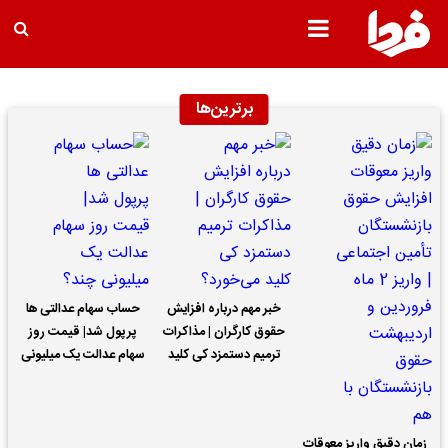
برترین‌ها
خبر مهم درباره افزایش
حساب سهام عدالتی ها
حقوق کارگران | مذاکرات
پرپول شد| قیمت روز
ترمیم دستمزد کی کلید
سهام عدالت یک میلیونی
می‌خورد؟
چند؟
زمان دقیق واریز معوقات