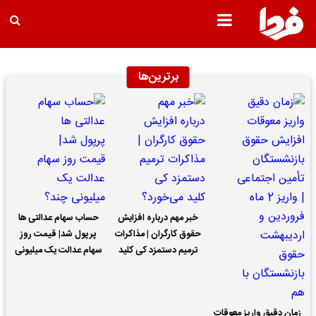
برترین‌ها
خبر مهم درباره افزایش
حساب سهام عدالتی ها
حقوق کارگران | مذاکرات
پرپول شد| قیمت روز
ترمیم دستمزد کی کلید
سهام عدالت یک میلیونی
می‌خورد؟
چند؟
زمان دقیق واریز معوقات