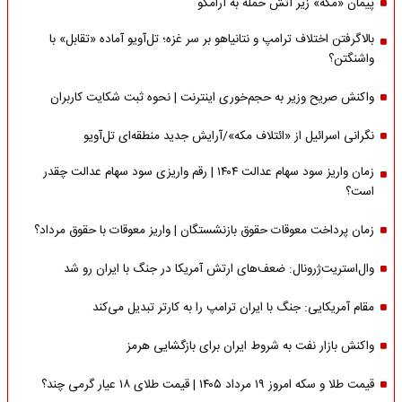
پیمان «مکه» زیر آتش حمله به آرامکو
بالاگرفتن اختلاف ترامپ و نتانیاهو بر سر غزه؛ تل‌آویو آماده «تقابل» با
واشنگتن؟
واکنش صریح وزیر به حجم‌خوری اینترنت | نحوه ثبت شکایت کاربران
نگرانی اسرائیل از «ائتلاف مکه»/آرایش جدید منطقه‌ای تل‌آویو
زمان واریز سود سهام عدالت ۱۴۰۴ | رقم واریزی سود سهام عدالت چقدر
است؟
زمان پرداخت معوقات حقوق بازنشستگان | واریز معوقات با حقوق مرداد؟
وال‌استریت‌ژرونال: ضعف‌های ارتش آمریکا در جنگ با ایران رو شد
مقام آمریکایی: جنگ با ایران ترامپ را به کارتر تبدیل می‌کند
واکنش بازار نفت به شروط ایران برای بازگشایی هرمز
قیمت طلا و سکه امروز ۱۹ مرداد ۱۴۰۵ | قیمت طلای ۱۸ عیار گرمی چند؟