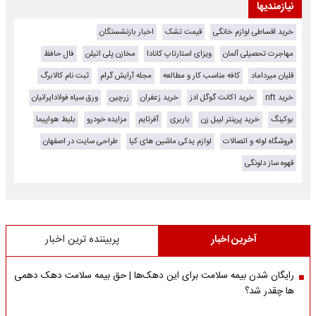
نیازمندیها
خرید اقساطی لوازم خانگی
قیمت تشک
اخبار بازنشستگان
مهاجرت تحصیلی آلمان
ویزای استارتاپ کانادا
مخازن پلی اتیلن
فال حافظ
قلیان میرداماد
کافه مناسب کار و مطالعه
مجله آرایش گرام
ثبت نام کالابرگ
خرید nft
خرید اکانت گوگل ادز
خرید زعفران
زرچین
ورق سیاه فولادایرانیان
بوکینگ
خرید پرینتر لیبل زن
باربری
آفرتایم
مزایده خودرو
بلیط هواپیما
فروشگاه لوله و اتصالات
لوازم یدکی ماشین های کیا
طراحی سایت در اصفهان
قهوه ساز دلونگی
آخرین اخبار
پربیننده ترین اخبار
رایگان شدن بیمه سلامت برای این دهک‌ها | حق بیمه‌ سلامت دهک دهمی
ها چقدر شد؟