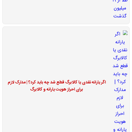
اگر یارانه نقدی یا کالابرگ قطع شد چه باید کرد؟ | مدارک لازم
برای احراز هویت یارانه و کالابرگ