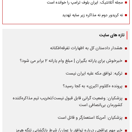
مجله آتلانتیک: ایران بلوف ترامپ را خوانده است
نه کریدور دوم نه مذاکره زیر سایه تهدید
تازه های سایت
هشدار دادستان کل به اظهارات تفرقه‌افکنانه
خبرخوش برای یارانه بگیران | مبلغ وام یارانه 2 برابر می شود؟
ترکیه: توافق مکه علیه ایران نیست
پرونده «کلثوم اکبری» به کجا رسید؟
پزشکیان: وضعیت گرانی قابل قبول نیست/تخریب تیم مذاکره‌کننده
کشورمان بی‌انصافی است
پزشکیان: آمریکا استعمارگر و قاتل است
خبر مهم عراقچی درباره توافق با عمان/ شرط بازگشایی تنگه هرمز