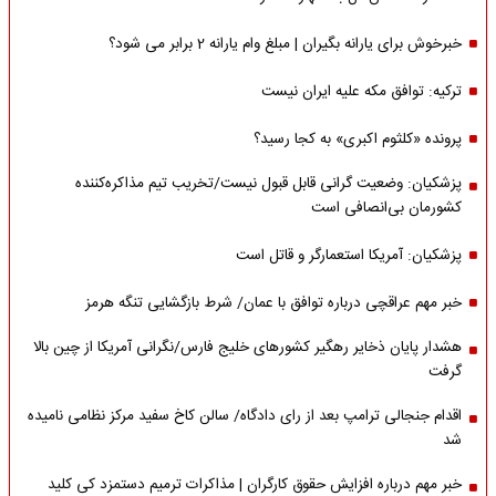
خبرخوش برای یارانه بگیران | مبلغ وام یارانه 2 برابر می شود؟
ترکیه: توافق مکه علیه ایران نیست
پرونده «کلثوم اکبری» به کجا رسید؟
پزشکیان: وضعیت گرانی قابل قبول نیست/تخریب تیم مذاکره‌کننده
کشورمان بی‌انصافی است
پزشکیان: آمریکا استعمارگر و قاتل است
خبر مهم عراقچی درباره توافق با عمان/ شرط بازگشایی تنگه هرمز
هشدار پایان ذخایر رهگیر کشورهای خلیج فارس/نگرانی آمریکا از چین بالا
گرفت
اقدام جنجالی ترامپ بعد از رای دادگاه/ سالن کاخ سفید مرکز نظامی نامیده
شد
خبر مهم درباره افزایش حقوق کارگران | مذاکرات ترمیم دستمزد کی کلید