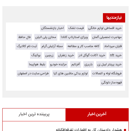
نیازمندیها
خرید اقساطی لوازم خانگی
قیمت تشک
اخبار بازنشستگان
مهاجرت تحصیلی آلمان
ویزای استارتاپ کانادا
مخازن پلی اتیلن
فال حافظ
قلیان میرداماد
کافه مناسب کار و مطالعه
مجله آرایش گرام
ثبت نام کالابرگ
خرید nft
خرید اکانت گوگل ادز
خرید زعفران
زرچین
بوکینگ
خرید پرینتر لیبل زن
باربری
آفرتایم
مزایده خودرو
بلیط هواپیما
فروشگاه لوله و اتصالات
لوازم یدکی ماشین های کیا
طراحی سایت در اصفهان
قهوه ساز دلونگی
آخرین اخبار
پربیننده ترین اخبار
هشدار دادستان کل به اظهارات تفرقه‌افکنانه