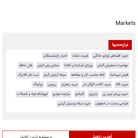
Markets
نیازمندیها
خرید اقساطی لوازم خانگی
قیمت تشک
اخبار بازنشستگان
مهاجرت تحصیلی آلمان
ویزای استارتاپ کانادا
مخازن پلی اتیلن
فال حافظ
قلیان میرداماد
کافه مناسب کار و مطالعه
مجله آرایش گرام
ثبت نام کالابرگ
خرید nft
خرید اکانت گوگل ادز
خرید زعفران
زرچین
بوکینگ
خرید پرینتر لیبل زن
باربری
آفرتایم
مزایده خودرو
فروشگاه لوله و اتصالات
طراحی سایت در اصفهان
خرید سکه پارسیان گرمی
آخرین اخبار
پربیننده ترین اخبار