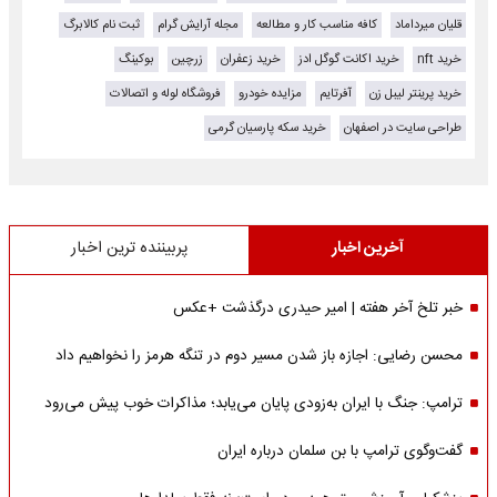
قلیان میرداماد
کافه مناسب کار و مطالعه
مجله آرایش گرام
ثبت نام کالابرگ
خرید nft
خرید اکانت گوگل ادز
خرید زعفران
زرچین
بوکینگ
خرید پرینتر لیبل زن
آفرتایم
مزایده خودرو
فروشگاه لوله و اتصالات
طراحی سایت در اصفهان
خرید سکه پارسیان گرمی
آخرین اخبار
پربیننده ترین اخبار
خبر تلخ آخر هفته | امیر حیدری درگذشت +عکس
محسن رضایی: اجازه باز شدن مسیر دوم در تنگه هرمز را نخواهیم داد
ترامپ: جنگ با ایران به‌زودی پایان می‌یابد؛ مذاکرات خوب پیش می‌رود
گفت‌وگوی ترامپ با بن سلمان درباره ایران