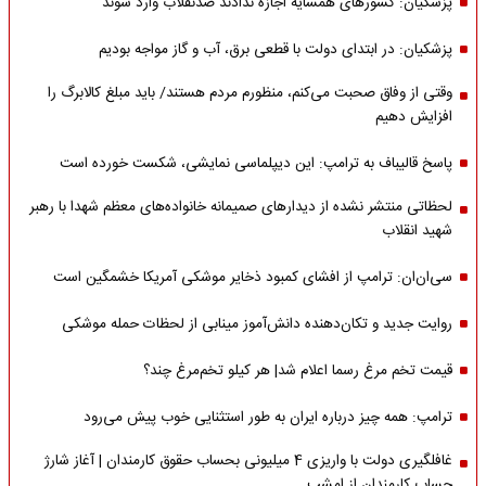
پزشکیان: کشورهای همسایه اجازه ندادند ضدنقلاب وارد شوند
پزشکیان: در ابتدای دولت با قطعی برق، آب و گاز مواجه بودیم
وقتی از وفاق صحبت می‌کنم، منظورم مردم هستند/ باید مبلغ کالابرگ را
افزایش دهیم
پاسخ قالیباف به ترامپ: این دیپلماسی نمایشی، شکست خورده است
لحظاتی منتشر نشده از دیدارهای صمیمانه خانواده‌های معظم شهدا با رهبر
شهید انقلاب
سی‌ان‌ان: ترامپ از افشای کمبود ذخایر موشکی آمریکا خشمگین است
روایت جدید و تکان‌دهنده دانش‌آموز مینابی از لحظات حمله موشکی
قیمت تخم مرغ رسما اعلام شد| هر کیلو تخم‌مرغ چند؟
ترامپ: همه چیز درباره ایران به طور استثنایی خوب پیش می‌رود
غافلگیری دولت با واریزی 4 میلیونی بحساب حقوق کارمندان | آغاز شارژ
حساب کارمندان از امشب