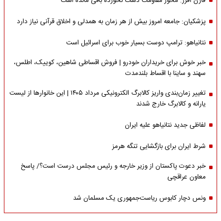
فارن افرز: محور مقاومت دست نخورده باقی مانده است
پزشکیان: جامعه امروز بیش از هر زمان به همدلی و اخلاق قرآنی نیاز دارد
نتانیاهو: ترامپ دوست بسیار خوب برای اسرائیل است
خبر خوش برای خریداران خودرو | فروش اقساطی شاهین، کوییک، اطلس،
سهند و ساینا با اقساط بلندمدت
تغییر زمان‌بندی واریز کالابرگ الکترونیکی مرداد ۱۴۰۵ | این خانوارها از لیست
یارانه و کالابرگ خارج شدند
لفاظی جدید نتانیاهو علیه ایران
شرط ایران برای بازگشایی تنگه هرمز
خبر دعوت پاکستان از وزیر خارجه و رئیس مجلس درست است؟/ پاسخ
معاون عراقچی
ونس دچار کابوس ریاست‌جمهوری یک مسلمان شد