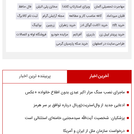
مهاجرت تحصیلی آلمان
ویزای استارتاپ کانادا
مخازن پلی اتیلن
فال حافظ
قلیان میرداماد
کافه مناسب کار و مطالعه
مجله آرایش گرام
ثبت نام کالابرگ
خرید nft
خرید اکانت گوگل ادز
خرید زعفران
زرچین
بوکینگ
خرید پرینتر لیبل زن
باربری
آفرتایم
مزایده خودرو
فروشگاه لوله و اتصالات
طراحی سایت در اصفهان
خرید سکه پارسیان گرمی
آخرین اخبار
پربیننده ترین اخبار
ماجرای نصب سنگ مزار اکبر عبدی بدون اطلاع خانواده +عکس
ادعایی جدید از وال‌استریت‌ژورنال درباره توافق بر سر هرمز
پزشکیان: شخصیت آیت‌الله سیدمجتبی خامنه‌ای استثنائی است
درخواست سازمان ملل از ایران و آمریکا