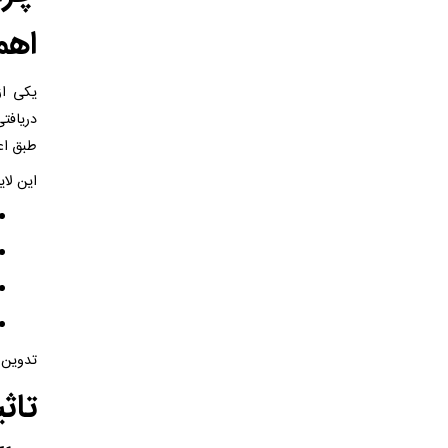
اهم
یکی از
دریافت
طبق اعلام رس
این لای
تدوین 
تاث