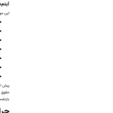
آیتم‌
این مو
پیش از 
حقوق ب
بازنشس
چرا