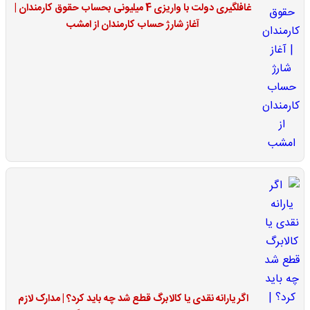
غافلگیری دولت با واریزی 4 میلیونی بحساب حقوق کارمندان |
آغاز شارژ حساب کارمندان از امشب
اگر یارانه نقدی یا کالابرگ قطع شد چه باید کرد؟ | مدارک لازم