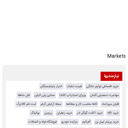
Markets
نیازمندیها
خرید اقساطی لوازم خانگی
قیمت تشک
اخبار بازنشستگان
مهاجرت تحصیلی آلمان
ویزای استارتاپ کانادا
مخازن پلی اتیلن
فال حافظ
قلیان میرداماد
کافه مناسب کار و مطالعه
مجله آرایش گرام
ثبت نام کالابرگ
خرید nft
خرید اکانت گوگل ادز
خرید زعفران
زرچین
بوکینگ
خرید پرینتر لیبل زن
آفرتایم
مزایده خودرو
فروشگاه لوله و اتصالات