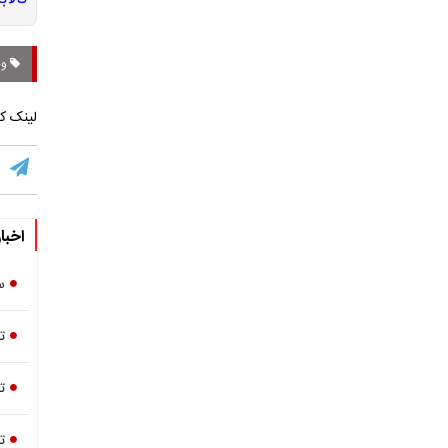
ونز
لینک کو
اخبا
س
ت
ت
ت