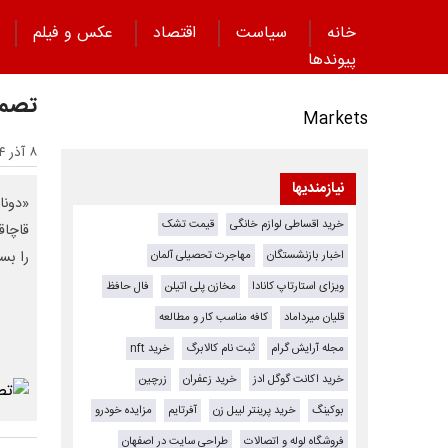
خانه
سیاست
اقتصاد
عکس و فیلم
پیوند‌ها
تصمی
Markets
۸ آذر ۱۴۰۴ - ۱۷:۳۲
نیازمندیها
«دونا
خرید اقساطی لوازم خانگی
قیمت تشک
قاچاق
اخبار بازنشستگان
مهاجرت تحصیلی آلمان
را بست
ویزای استارتاپ کانادا
مخازن پلی اتیلن
فال حافظ
قلیان میرداماد
کافه مناسب کار و مطالعه
مجله آرایش گرام
ثبت نام کالابرگ
خرید nft
خرید اکانت گوگل ادز
خرید زعفران
زرچین
بوکینگ
خرید پرینتر لیبل زن
آفرتایم
مزایده خودرو
فروشگاه لوله و اتصالات
طراحی سایت در اصفهان