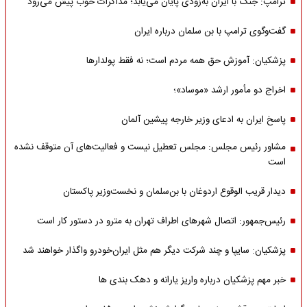
ترامپ: جنگ با ایران به‌زودی پایان می‌یابد؛ مذاکرات خوب پیش می‌رود
گفت‌وگوی ترامپ با بن سلمان درباره ایران
پزشکیان: آموزش حق همه مردم است؛ نه فقط پولدارها
اخراج دو مأمور ارشد «موساد»؛
پاسخ ایران به ادعای وزیر خارجه پیشین آلمان
مشاور رئیس مجلس: مجلس تعطیل نیست و فعالیت‌های آن متوقف نشده
است
دیدار قریب الوقوع اردوغان با بن‌سلمان و نخست‌وزیر پاکستان
رئیس‌جمهور: اتصال شهرهای اطراف تهران به مترو در دستور کار است
پزشکیان: سایپا و چند شرکت دیگر هم مثل ایران‌خودرو واگذار خواهند شد
خبر مهم پزشکیان درباره واریز یارانه و دهک بندی ها