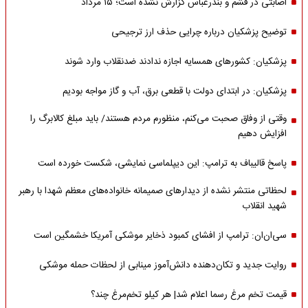
اصابتی در قشم و بندرعباس گزارش نشده است؛ ۱۵ مرداد
توضیح پزشکیان درباره چرایی حذف ارز ترجیحی
پزشکیان: کشورهای همسایه اجازه ندادند ضدنقلاب وارد شوند
پزشکیان: در ابتدای دولت با قطعی برق، آب و گاز مواجه بودیم
وقتی از وفاق صحبت می‌کنم، منظورم مردم هستند/ باید مبلغ کالابرگ را
افزایش دهیم
پاسخ قالیباف به ترامپ: این دیپلماسی نمایشی، شکست خورده است
لحظاتی منتشر نشده از دیدارهای صمیمانه خانواده‌های معظم شهدا با رهبر
شهید انقلاب
سی‌ان‌ان: ترامپ از افشای کمبود ذخایر موشکی آمریکا خشمگین است
روایت جدید و تکان‌دهنده دانش‌آموز مینابی از لحظات حمله موشکی
قیمت تخم مرغ رسما اعلام شد| هر کیلو تخم‌مرغ چند؟