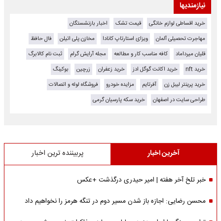
نیازمندیها
خرید اقساطی لوازم خانگی
قیمت تشک
اخبار بازنشستگان
مهاجرت تحصیلی آلمان
ویزای استارتاپ کانادا
مخازن پلی اتیلن
فال حافظ
قلیان میرداماد
کافه مناسب کار و مطالعه
مجله آرایش گرام
ثبت نام کالابرگ
خرید nft
خرید اکانت گوگل ادز
خرید زعفران
زرچین
بوکینگ
خرید پرینتر لیبل زن
آفرتایم
مزایده خودرو
فروشگاه لوله و اتصالات
طراحی سایت در اصفهان
خرید سکه پارسیان گرمی
آخرین اخبار
پربیننده ترین اخبار
خبر تلخ آخر هفته | امیر حیدری درگذشت +عکس
محسن رضایی: اجازه باز شدن مسیر دوم در تنگه هرمز را نخواهیم داد