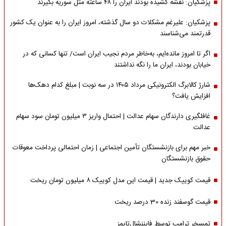
پزشکیان: نقشه کشیده بودند ایران را ۴۸ ساعته مثل سوریه بگیرند
پزشکیان: علیرغم مشکلات دو سال گذشته، امروز ایران را به عنوان یک کشور
قدرتمند می‌شناسند
اگر تا امروز مانده‌ایم، به‌خاطر مردم نجیب ایران است/ تنها کسانی که در
خیابان بودند، ایران ما را نگه نداشتند
شارژ کالابرگ الکترونیکی مرداد ۱۴۰۵ در سه نوبت | مبلغ کدام دهک‌ها
افزایش یافت؟
غافلگیری دارندگان سهام عدالت | احتمال واریز ۳ میلیون تومان سود سهام
عدالت
خبر مهم برای بازنشستگان تأمین اجتماعی | زمان احتمالی پرداخت معوقات
حقوق بازنشستگان
قیمت کوییک جدید | قیمت این مدل کوییک ۸ میلیون تومان ریخت
قیمت گوسفند زنده 30 درصد ریخت
تمسخر ترامپ توسط فایننشال‌تایمز