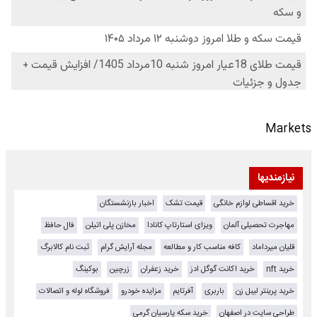
Markets
نیازمندیها
خرید اقساطی لوازم خانگی
قیمت تشک
اخبار بازنشستگان
مهاجرت تحصیلی آلمان
ویزای استارتاپ کانادا
مخازن پلی اتیلن
فال حافظ
قلیان میرداماد
کافه مناسب کار و مطالعه
مجله آرایش گرام
ثبت نام کالابرگ
خرید nft
خرید اکانت گوگل ادز
خرید زعفران
زرچین
بوکینگ
خرید پرینتر لیبل زن
باربری
آفرتایم
مزایده خودرو
فروشگاه لوله و اتصالات
طراحی سایت در اصفهان
خرید سکه پارسیان گرمی