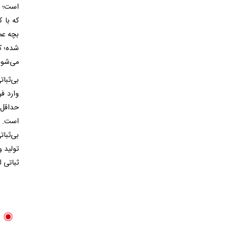
که با 
بچه عمل
شده؛ کا
می‌شود
بی‌ثبات
وارد فر
حداقل 
است. د
بی‌ثبات
تولید 
ثباتی ا