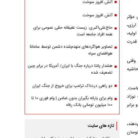
آتش افروز سوخت
آتش افروز سوخت
 مؤثر
ارزی،
حاج‌علی‌اکبری: زیست عفیفانه حقی عمومی برای
ولیه،
همه افراد جامعه است
 قدرت
تصاویر هواگردهای منهدم‌شده دشمن توسط سامانۀ
هوافضای سپاه
 وقتی
هشدار پانتا درباره جنگ با ایران/ آمریکا در برابر چین
حاشیه
تضعیف شده
دو راهی دردناک ترامپ برای خروج از جنگ ایران
هاست.
نوزاد
وام برای یارانه بگیران بدون ضامن | وام فوری ۱۰ تا
 برابر
۱۰۰ میلیون تومانی بانک رفاه
دهند،
تازه های سایت
نوسان