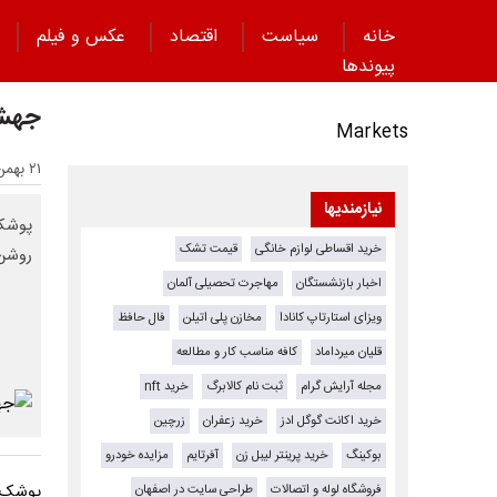
خانه
سیاست
اقتصاد
عکس و فیلم
پیوند‌ها
جهش 
Markets
۲۱ بهمن ۱۴۰۴ - ۲۰:۴۵
نیازمندیها
پوشک 
خرید اقساطی لوازم خانگی
قیمت تشک
روشن 
اخبار بازنشستگان
مهاجرت تحصیلی آلمان
ویزای استارتاپ کانادا
مخازن پلی اتیلن
فال حافظ
قلیان میرداماد
کافه مناسب کار و مطالعه
مجله آرایش گرام
ثبت نام کالابرگ
خرید nft
خرید اکانت گوگل ادز
خرید زعفران
زرچین
بوکینگ
خرید پرینتر لیبل زن
آفرتایم
مزایده خودرو
فروشگاه لوله و اتصالات
طراحی سایت در اصفهان
پوشک ب