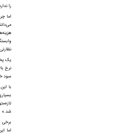
را ندارد
اما چر
می‌دان
هزینه‌
وابستگ
نظارتی 
یک پخش
نرخ بال
سود خو
با این
بسیاری
تازه‌مت
شد.»
برخی ف
اما ای