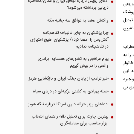
ادعای رویترز درباره توافق ایران و عمان/محاصره
درصد- و زنجیره توزیعی
دریایی برداشته می‌شود؟
 پوشک
 تبدیل
واکنش صنعا به توافق سه جانبه مکه
تعیین
چرا پزشکیان به جای قالیباف تفاهم‌نامه
آتش‌بس را امضا کرد؟/ پزشکیان: هیچ امتیازی
در تفاهم‌نامه ندادیم
اضطراب
را به
پیام عراقچی به کشورهای همسایه: برادری
انوار
واقعی را در پیش گیریم
ه این
خبر ترامپ از پایان جنگ ایران و بازگشایی هرمز
زنجیره
یق بی
حمله پهپادی به کشتی ترکیه‌ای در دریای سیاه
ادعاهای وزیر خزانه داری آمریکا درباره تنگه هرمز
بهترین چارت برای تحلیل طلا؛ راهنمای انتخاب
ابزار مناسب برای معامله‌گران