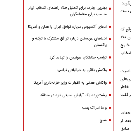
م، مادر یک نوزاد ۸ ماهه، می‌گوید:
بهترین چارت برای تحلیل طلا؛ راهنمای انتخاب ابزار
لان همان بسته
مناسب برای معامله‌گران
ادعای آکسیوس درباره توافق ایران با عمان و آمریکا
قع که
قیمت‌ها ۳۵۰ تا ۴۰۰ هزار تومان بود، با سختی می‌شد برنامه‌ریزی کرد. الان قیمت‌ها بین ۷۰۰
ادعاهای عربستان درباره توافق مشترک با ترکیه و
 خارج
پاکستان
نتخاب
ترامپ جنایتکار، سوئیس را تهدید کرد
واکنش بقائی به خیالبافی ترامپ
ساسیت
ی‌های
واکنش همتی به اظهارات وزیر خزانه‌داری آمریکا
د: «به خاطر
ر گفت
پشت‌پرده یک آرایش امنیتی تازه در منطقه
و ما ادراک بمب
اجعات
هیچ
عد از
 سابق