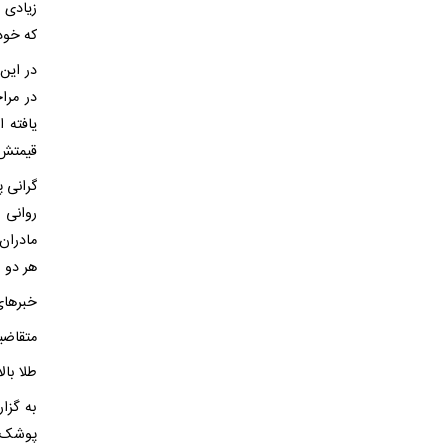
زیادی 
که خود
در این 
در مرا
یافته 
قیمتش 
گرانی پ
روانی 
مادران 
هر دو 
خبرهای
متقاضیا
طلا بالا
به گزا
پوشک ب