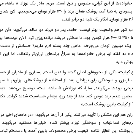
روایت خانواده‌ها از این گرانی، ملموس و تلخ است. مری
«وقتی پسرمان به دنیا آمد، پوشک همان برند را ۱۳۰ هزار تومان می‌خریدیم. ا
ب شهر هم وضعیت بهتر نیست. حامد، پدر دو فرزند دو ساله، می‌گوید: «آن مو
ا یک میلیون تومان می‌چرخد. ماهی چند بسته لازم داریم؟ حسابش از دست
» به گفته او، برخی خانواده‌ها به سراغ برندهای ارزان‌تر رفته‌اند، اما این ا
نهانی دارد.
کیفیت، یکی از محورهای اصلی گلایه والدین است. بسیاری از مادران از ح
 قرمزی و سوختگی پای نوزادان بعد از استفاده از پوشک‌های ارزان‌تر یا سر
جدید برخی برندها می‌گویند. سارا، که نوزادش ۵ ماهه است، توضیح می‌ده
مجبور شدم برند عوض کنم. بعد از چند روز، بچه‌ام حساسیت شدید گرفت. دکت
اً از کیفیت پایین پوشک است.»
ان هم این مشکل را تأیید می‌کنند. یکی از آن‌ها می‌گوید: «در ماه‌های اخیر مر
رم‌های ضدالتهاب و سوختگی نوزاد بیشتر شده. خیلی‌ها مستقیم می‌گویند ب
پوشک این اتفاق افتاده. کیفیت برخی محصولات پایین آمده، یا دست‌کم ثبات