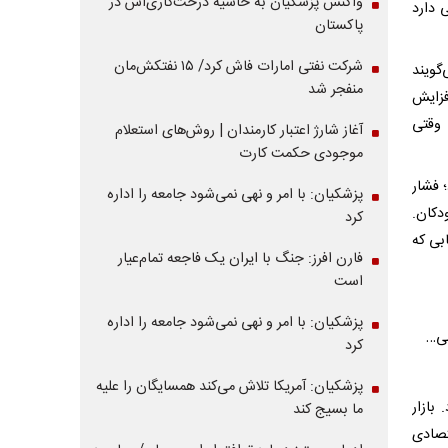
واکنش پزشکیان به حاشیه درخت‌کاری‌اش در
 دارد
پاکستان
شرکت نفتی امارات فاش کرد/ ۱۵ نفتکش‌مان
گویند
منفجر شد
فزایش
 وقتی
آغاز شارژ اعتبار کارمندان | روش‌های استعلام
موجودی حکمت کارت
؛ فشار
پزشکیان: با امر و نهی نمی‌شود جامعه را اداره
دکان.
کرد
بی که
فارن افرز: جنگ با ایران یک فاجعه تمام‌عیار
است
پزشکیان: با امر و نهی نمی‌شود جامعه را اداره
می…
کرد
پزشکیان: آمریکا تلاش می‌کند همسایگان را علیه
بازار
ما بسیج کند
تصادی