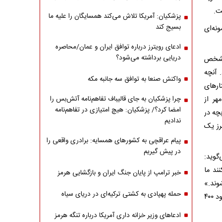
ت.
پزشکیان: آمریکا تلاش می‌کند همسایگان را علیه ما
بسیج کند
نه‌ای
ادعای رویترز درباره توافق ایران و عمان/محاصره
دریایی برداشته می‌شود؟
 مشخص
 آنچه
واکنش صنعا به توافق سه جانبه مکه
ارهای
هر از
چرا پزشکیان به جای قالیباف تفاهم‌نامه آتش‌بس را
امضا کرد؟/ پزشکیان: هیچ امتیازی در تفاهم‌نامه
چه در
ندادیم
رز یک
پیام عراقچی به کشورهای همسایه: برادری واقعی را
در پیش گیریم
گوید:
ند ما
خبر ترامپ از پایان جنگ ایران و بازگشایی هرمز
وند.»
حمله پهپادی به کشتی ترکیه‌ای در دریای سیاه
روی یکی از بسته‌ها برچسب ۷۲۰ هزار تومان خورده؛ همان مدلی که تا چندی پیش حدود ۴۰۰
ادعاهای وزیر خزانه داری آمریکا درباره تنگه هرمز