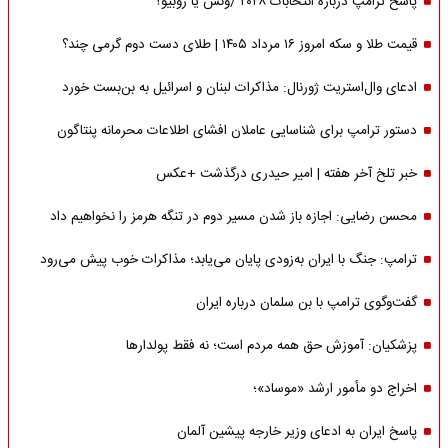
پاسخ ترامپ درباره انتخابات ۲۰۲۸ /ونس یا روبیو؟
قیمت طلا و سکه امروز ۱۶ مرداد ۱۴۰۵ | طلای دست دوم گرمی چند؟
ادعای وال‌استریت ژورنال: مذاکرات لبنان و اسرائیل به بن‌بست خورد
دستور ترامپ برای شناسایی عاملان افشای اطلاعات محرمانه پنتاگون
خبر تلخ آخر هفته | امیر حیدری درگذشت +عکس
محسن رضایی: اجازه باز شدن مسیر دوم در تنگه هرمز را نخواهیم داد
ترامپ: جنگ با ایران به‌زودی پایان می‌یابد؛ مذاکرات خوب پیش می‌رود
گفت‌وگوی ترامپ با بن سلمان درباره ایران
پزشکیان: آموزش حق همه مردم است؛ نه فقط پولدارها
اخراج دو مأمور ارشد «موساد»؛
پاسخ ایران به ادعای وزیر خارجه پیشین آلمان