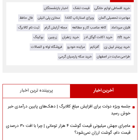
خرید اقساطی لوازم خانگی
قیمت تشک
اخبار بازنشستگان
مهاجرت تحصیلی آلمان
ویزای استارتاپ کانادا
مخازن پلی اتیلن
فال حافظ
قلیان میرداماد
کافه مناسب کار و مطالعه
مجله آرایش گرام
ثبت نام کالابرگ
خرید nft
خرید اکانت گوگل ادز
خرید زعفران
زرچین
بوکینگ
خرید پرینتر لیبل زن
آفرتایم
مزایده خودرو
فروشگاه لوله و اتصالات
طراحی سایت در اصفهان
خرید سکه پارسیان گرمی
آخرین اخبار
پربیننده ترین اخبار
جلسه ویژه دولت برای افزایش مبلغ کالابرگ | دهک‌های پایین درآمدی خبر
خوش رسید
ماجرای جهش میلیونی قیمت گوشت ۴ هزار تومانی | چرا با افت ۳۰ درصدی
قیمت دام، گوشت ارزان نمی‌شود؟